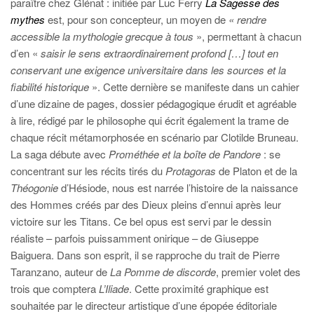
paraître chez Glénat : initiée par Luc Ferry
La Sagesse des
mythes
est, pour son concepteur, un moyen de
« rendre
accessible la mythologie grecque à tous
», permettant à chacun
d’en «
saisir le sens extraordinairement profond […] tout en
conservant une exigence universitaire dans les sources et la
fiabilité historique
». Cette dernière se manifeste dans un cahier
d’une dizaine de pages, dossier pédagogique érudit et agréable
à lire, rédigé par le philosophe qui écrit également la trame de
chaque récit métamorphosée en scénario par Clotilde Bruneau.
La saga débute avec
Prométhée et la boîte de Pandore
: se
concentrant sur les récits tirés du
Protagoras
de Platon et de la
Théogonie
d’Hésiode, nous est narrée l’histoire de la naissance
des Hommes créés par des Dieux pleins d’ennui après leur
victoire sur les Titans. Ce bel opus est servi par le dessin
réaliste – parfois puissamment onirique – de Giuseppe
Baiguera. Dans son esprit, il se rapproche du trait de Pierre
Taranzano, auteur de
La Pomme de discorde
, premier volet des
trois que comptera
L’Iliade
. Cette proximité graphique est
souhaitée par le directeur artistique d’une épopée éditoriale