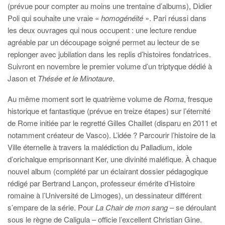
(prévue pour compter au moins une trentaine d’albums), Didier
Poli qui souhaite une vraie «
homogénéité
». Pari réussi dans
les deux ouvrages qui nous occupent : une lecture rendue
agréable par un découpage soigné permet au lecteur de se
replonger avec jubilation dans les replis d’histoires fondatrices.
Suivront en novembre le premier volume d’un triptyque dédié à
Jason et
Thésée et le Minotaure
.
Au même moment sort le quatrième volume de
Roma
, fresque
historique et fantastique (prévue en treize étapes) sur l’éternité
de Rome initiée par le regretté Gilles Chaillet (disparu en 2011 et
notamment créateur de Vasco). L’idée ? Parcourir l’histoire de la
Ville éternelle à travers la malédiction du Palladium, idole
d’orichalque emprisonnant Ker, une divinité maléfique. À chaque
nouvel album (complété par un éclairant dossier pédagogique
rédigé par Bertrand Lançon, professeur émérite d’Histoire
romaine à l’Université de Limoges), un dessinateur différent
s’empare de la série. Pour
La Chair de mon sang
– se déroulant
sous le règne de Caligula – officie l’excellent Christian Gine.