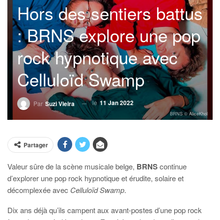
Hors des sentiers battus
: BRNS explore une pop
rock hypnotique avec
Celluloïd Swamp
le
11 Jan 2022
Par
Suzi Vieira
BRNS © AliceKhol
Partager
Valeur sûre de la scène musicale belge,
BRNS
continue
d’explorer une pop rock hypnotique et érudite, solaire et
décomplexée avec
Celluloïd Swamp
.
Dix ans déjà qu’ils campent aux avant-postes d’une pop rock