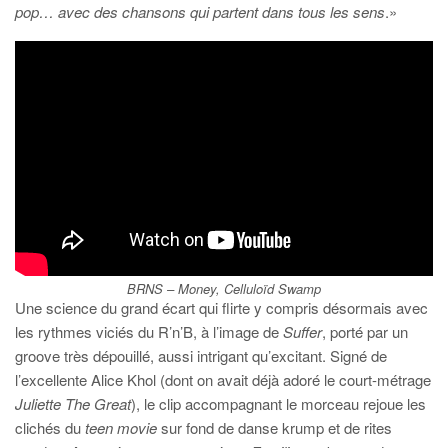
pop… avec des chansons qui partent dans tous les sens
.»
BRNS – Money, Celluloïd Swamp
Une science du grand écart qui flirte y compris désormais avec
les rythmes viciés du R’n’B, à l’image de
Suffer
, porté par un
groove très dépouillé, aussi intrigant qu’excitant. Signé de
l’excellente Alice Khol (dont on avait déjà adoré le court-métrage
Juliette The Great
), le clip accompagnant le morceau rejoue les
clichés du
teen movie
sur fond de danse krump et de rites