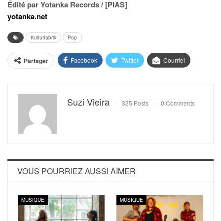
Édité par Yotanka Records / [PIAS]
yotanka.net
Kulturfabrik
Pop
Facebook
Twitter
Courriel
Partager
Suzi Vieira
335 Posts
0 Comments
VOUS POURRIEZ AUSSI AIMER
MUSIQUE
MUSIQUE