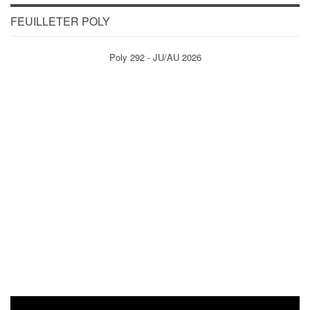
FEUILLETER POLY
Poly 292 - JU/AU 2026