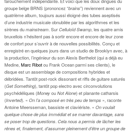
farouchement indépendante. Et voici que les doux dingues du
groupe belge BRNS (prononcez “
brains
”) reviennent avec un
quatrième album, toujours aussi éloigné des tubes aseptisés
d’une industrie musicale obnubilée par les algorithmes et les
sirènes du
mainstream
. Sur
Celluloïd Swamp
, les quatre amis
bruxellois n’hésitent pas à sortir encore et encore de leur zone
de confort pour s’ouvrir à de nouvelles possibilités. Conçu et
enregistré en quelques jours dans un studio de Brooklyn avec, à
la production, l’ingénieur du son Alexis Berthelot (qui a déjà eu
Medine,
Marc Ribot
ou Frank Ocean parmi ses clients), le
disque est un assemblage de compositions hybrides et
débridées. Tantôt post-rock dissonant et riffs de guitare saturés
(
Get Something
), tantôt pop electro avec circonvolutions
psychédéliques (
Money
ou
Not Alone
) et planante catharsis
(
Inverted
). «
On l’a composé en très peu de temps
», raconte
Antoine Meersseman, bassiste et claviériste. «
On voulait
quelque chose de plus immédiat et se marrer davantage, sans
se poser trop de questions
.
Cela nous a permis de lâcher les
rênes et, finalement, d’assumer pleinement d’être un groupe de