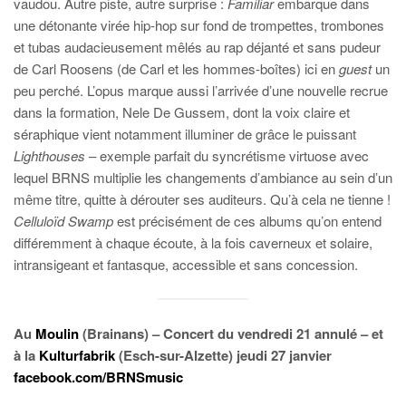
vaudou. Autre piste, autre surprise :
Familiar
embarque dans
une détonante virée hip-hop sur fond de trompettes, trombones
et tubas audacieusement mêlés au rap déjanté et sans pudeur
de Carl Roosens (de Carl et les hommes-boîtes) ici en
guest
un
peu perché. L’opus marque aussi l’arrivée d’une nouvelle recrue
dans la formation, Nele De Gussem, dont la voix claire et
séraphique vient notamment illuminer de grâce le puissant
Lighthouses
– exemple parfait du syncrétisme virtuose avec
lequel BRNS multiplie les changements d’ambiance au sein d’un
même titre, quitte à dérouter ses auditeurs. Qu’à cela ne tienne !
Celluloïd Swamp
est précisément de ces albums qu’on entend
différemment à chaque écoute, à la fois caverneux et solaire,
intransigeant et fantasque, accessible et sans concession.
Au
Moulin
(Brainans) – Concert du
vendredi 21
annulé – et
à la
Kulturfabrik
(Esch-sur-Alzette) jeudi 27 janvier
facebook.com/BRNSmusic