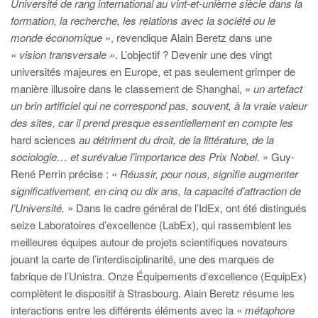
Université de rang international au vint-et-unième siècle dans la
formation, la recherche, les relations avec la société ou le
monde économique
», revendique Alain Beretz dans une
« vision transversale »
. L’objectif ? Devenir une des vingt
universités majeures en Europe, et pas seulement grimper de
manière illusoire dans le classement de Shanghai, «
un artefact
un brin artificiel qui ne correspond pas, souvent, à la vraie valeur
des sites, car il prend presque essentiellement en compte les
hard sciences
au détriment du droit, de la littérature, de la
sociologie… et surévalue l’importance des Prix Nobel
. » Guy-
René Perrin précise : «
Réussir, pour nous, signifie augmenter
significativement, en cinq ou dix ans, la capacité d’attraction de
l’Université.
» Dans le cadre général de l’IdEx, ont été distingués
seize Laboratoires d’excellence (LabEx), qui rassemblent les
meilleures équipes autour de projets scientifiques novateurs
jouant la carte de l’interdisciplinarité, une des marques de
fabrique de l’Unistra. Onze Équipements d’excellence (EquipEx)
complètent le dispositif à Strasbourg. Alain Beretz résume les
interactions entre les différents éléments avec la «
métaphore