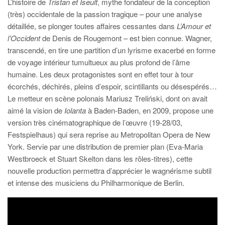
L’histoire de
Tristan et Iseult
, mythe fondateur de la conception
(très) occidentale de la passion tragique – pour une analyse
détaillée, se plonger toutes affaires cessantes dans
L’Amour et
l’Occident
de Denis de Rougemont – est bien connue. Wagner,
transcendé, en tire une partition d’un lyrisme exacerbé en forme
de voyage intérieur tumultueux au plus profond de l’âme
humaine. Les deux protagonistes sont en effet tour à tour
écorchés, déchirés, pleins d’espoir, scintillants ou désespérés…
Le metteur en scène polonais Mariusz Treliński, dont on avait
aimé la vision de
Iolanta
à Baden-Baden, en 2009, propose une
version très cinématographique de l’œuvre (19-28/03,
Festspielhaus) qui sera reprise au Metropolitan Opera de New
York. Servie par une distribution de premier plan (Eva-Maria
Westbroeck et Stuart Skelton dans les rôles-titres), cette
nouvelle production permettra d’apprécier le wagnérisme subtil
et intense des musiciens du Philharmonique de Berlin.