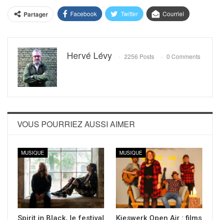
Facebook
Twitter
Courriel
Partager
Hervé Lévy
2256 Posts
0 Comments
VOUS POURRIEZ AUSSI AIMER
MUSIQUE
MUSIQUE
Spirit in Black, le festival
Kieswerk Open Air : films