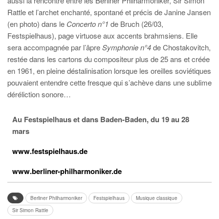
aussi la rencontre entre les Berliner Philharmoniker, Sir Simon
Rattle et l’archet enchanté, spontané et précis de Janine Jansen
(en photo) dans le
Concerto n°1
de Bruch (26/03,
Festspielhaus), page virtuose aux accents brahmsiens. Elle
sera accompagnée par l’âpre
Symphonie n°4
de Chostakovitch,
restée dans les cartons du compositeur plus de 25 ans et créée
en 1961, en pleine déstalinisation lorsque les oreilles soviétiques
pouvaient entendre cette fresque qui s’achève dans une sublime
déréliction sonore…
Au Festspielhaus et dans Baden-Baden, du 19 au 28
mars
www.festspielhaus.de
www.berliner-philharmoniker.de
Berliner Philharmoniker
Festspielhaus
Musique classique
Sir Simon Rattle