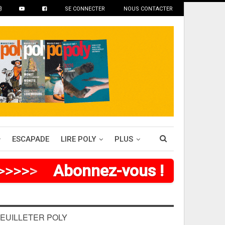
SE CONNECTER
NOUS CONTACTER
ESCAPADE
LIRE POLY
PLUS
>
>
>
>
>
>
Abonnez-vous !
EUILLETER POLY