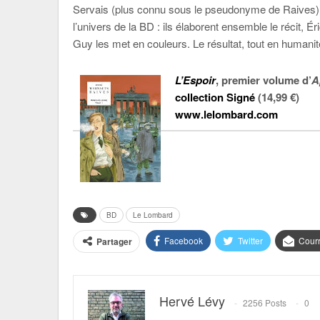
Servais (plus connu sous le pseudonyme de Raives) 
l’univers de la BD
: ils élaborent ensemble le récit, É
Guy les met en couleurs. Le résultat, tout en humanit
L’Espoir
, premier volume d’
A
collection Signé
(14,99 €)
www.lelombard.com
BD
Le Lombard
Facebook
Twitter
Courr
Partager
Hervé Lévy
2256 Posts
0