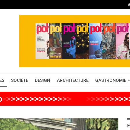
ES
SOCIÉTÉ
DESIGN
ARCHITECTURE
GASTRONOMIE
o
>
>
>
>
>
>
>
>
>
>
>
>
>
>
>
>
>
>
>
>
>
>
>
>
F