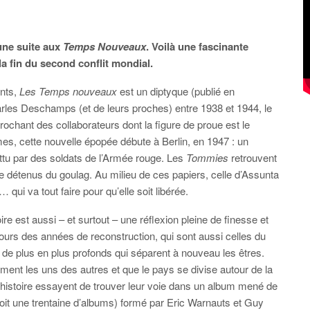
une suite aux
Temps Nouveaux
. Voilà une fascinante
a fin du second conflit mondial.
ents,
Les Temps nouveaux
est un diptyque (publié en
rles Deschamps (et de leurs proches) entre 1938 et 1944, le
rochant des collaborateurs dont la figure de proue est le
s, cette nouvelle épopée débute à Berlin, en 1947 : un
ttu par des soldats de l’Armée rouge. Les
Tommies
retrouvent
 détenus du goulag. Au milieu de ces papiers, celle d’Assunta
ui va tout faire pour qu’elle soit libérée.
ire est aussi – et surtout – une réflexion pleine de finesse et
urs des années de reconstruction, qui sont aussi celles du
 de plus en plus profonds qui séparent à nouveau les êtres.
ment les uns des autres et que le pays se divise autour de la
e histoire essayent de trouver leur voie dans un album mené de
 doit une trentaine d’albums) formé par Eric Warnauts et Guy