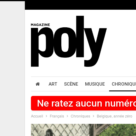
ART
SCÈNE
MUSIQUE
CHRONIQU
Ne ratez aucun numér
Accueil
Français
Chroniques
Belgique, année zéro