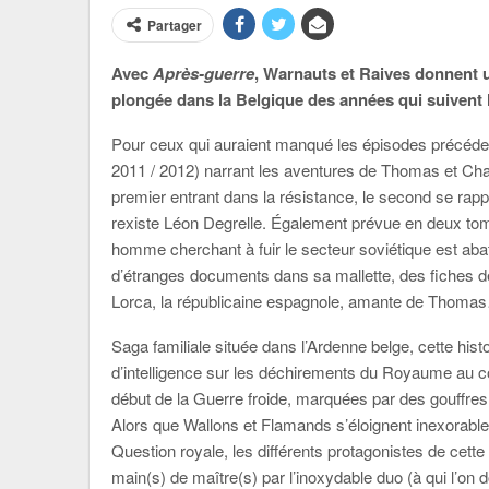
Partager
Avec
Après-guerre
, Warnauts et Raives donnent 
plongée dans la Belgique des années qui suivent l
Pour ceux qui auraient manqué les épisodes précéd
2011 / 2012) narrant les aventures de Thomas et Cha
premier entrant dans la résistance, le second se rapp
rexiste Léon Degrelle. Également prévue en deux tome
homme cherchant à fuir le secteur soviétique est aba
d’étranges documents dans sa mallette, des fiches de
Lorca, la républicaine espagnole, amante de Thomas… q
Saga familiale située dans l’Ardenne belge, cette histo
d’intelligence sur les déchirements du Royaume au co
début de la Guerre froide, marquées par des gouffres
Alors que Wallons et Flamands s’éloignent inexorable
Question royale, les différents protagonistes de cett
main(s) de maître(s) par l’inoxydable duo (à qui l’on