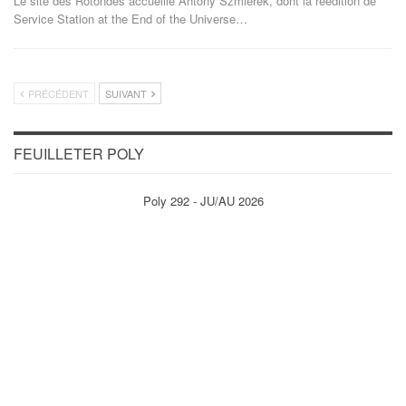
Le site des Rotondes accueille Antony Szmierek, dont la réédition de
Service Station at the End of the Universe
…
PRÉCÉDENT
SUIVANT
FEUILLETER POLY
Poly 292 - JU/AU 2026