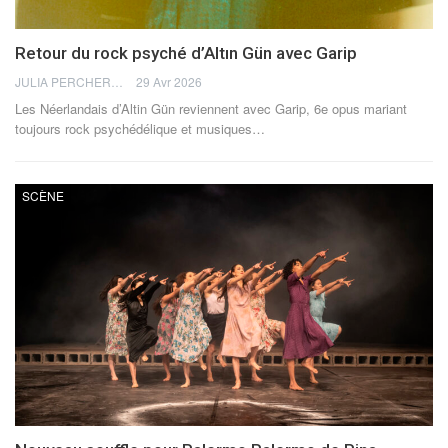
Retour du rock psyché d’Altın Gün avec Garip
JULIA PERCHERON
29 Avr 2026
Les Néerlandais d’Altin Gün reviennent avec Garip, 6e opus mariant
toujours rock psychédélique et musiques
…
SCÈNE