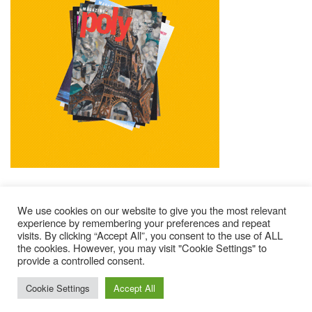
We use cookies on our website to give you the most relevant
experience by remembering your preferences and repeat
visits. By clicking “Accept All”, you consent to the use of ALL
Mentions Légales
Contacts
Où Trouver Poly ?
the cookies. However, you may visit "Cookie Settings" to
provide a controlled consent.
Lire Les Anciens N°
S’abonner À Poly
Qui Sommes-Nous ?
© 2025 – Magazine Poly – BKN
Cookie Settings
Accept All