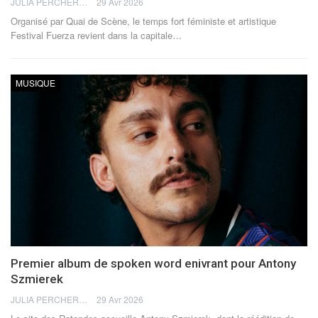
JULIA PERCHERON
29 Avr 2026
Organisé par Quai de Scène, le temps fort féministe et artistique
Festival Fuerza revient dans la capitale
…
MUSIQUE
Premier album de spoken word enivrant pour Antony
Szmierek
JULIA PERCHERON
29 Avr 2026