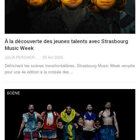
À la découverte des jeunes talents avec Strasbourg
Music Week
JULIA PERCHERON
29 Avr 2026
Défrichant les scènes transfrontalières, Strasbourg Music Week rempile
pour une 4e édition à la croisée des
…
SCÈNE