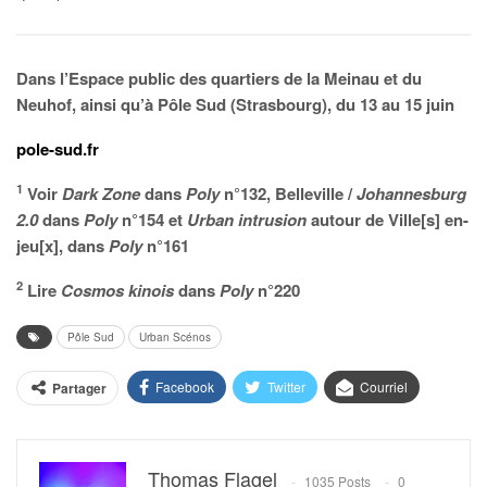
Dans l’Espace public des quartiers de la Meinau et du
Neuhof, ainsi qu’à Pôle Sud (Strasbourg), du 13 au 15 juin
pole-sud.fr
1
Voir
Dark Zone
dans
Poly
n°132, Belleville /
Johannesburg
2.0
dans
Poly
n°154 et
Urban intrusion
autour de Ville[s] en-
jeu[x], dans
Poly
n°161
2
Lire
Cosmos kinois
dans
Poly
n°220
Pôle Sud
Urban Scénos
Facebook
Twitter
Courriel
Partager
Thomas Flagel
1035 Posts
0