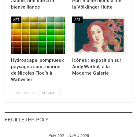
Jaune, une ode à la
Patrimoine mondial de
bienveillance
la Völklinger Hütte
ART
ART
Hydroscape, somptueux
Icônes : exposition sur
paysages sous-marins
Andy Warhol, à la
de Nicolas Floc’h à
Moderne Galerie
Wattwiller
PRÉCÉDENT
SUIVANT
FEUILLETER POLY
Poly 292 - JU/AU 2026