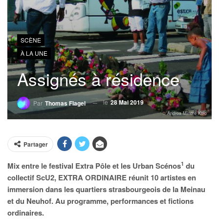
SCÈNE
À LA UNE
Assignés à résidence
le
28 Mai 2019
Par
Thomas Flagel
© Androa Mindre Kolo
Partager
1
Mix entre le festival Extra Pôle et les Urban Scénos
du
collectif ScU2, EXTRA ORDINAIRE réunit 10 artistes en
immersion dans les quartiers strasbourgeois de la Meinau
et du Neuhof. Au programme, performances et fictions
ordinaires.