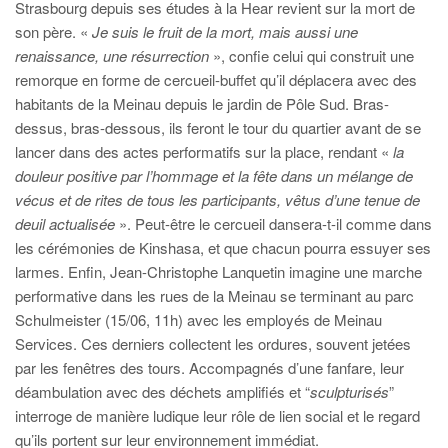
Strasbourg depuis ses études à la Hear revient sur la mort de
son père. «
Je suis le fruit de la mort, mais aussi une
renaissance, une résurrection
», confie celui qui construit une
remorque en forme de cercueil-buffet qu’il déplacera avec des
habitants de la Meinau depuis le jardin de Pôle Sud. Bras-
dessus, bras-dessous, ils feront le tour du quartier avant de se
lancer dans des actes performatifs sur la place, rendant «
la
douleur positive par l’hommage et la fête dans un mélange de
vécus et de rites de tous les participants, vêtus d’une tenue de
deuil actualisée
». Peut-être le cercueil dansera-t-il comme dans
les cérémonies de Kinshasa, et que chacun pourra essuyer ses
larmes. Enfin, Jean-Christophe Lanquetin imagine une marche
performative dans les rues de la Meinau se terminant au parc
Schulmeister (15/06, 11h) avec les employés de Meinau
Services. Ces derniers collectent les ordures, souvent jetées
par les fenêtres des tours. Accompagnés d’une fanfare, leur
déambulation avec des déchets amplifiés et “
sculpturisés
”
interroge de manière ludique leur rôle de lien social et le regard
qu’ils portent sur leur environnement immédiat.