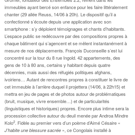
immeubles ayant bercé son enfance pour les faire littéralement
chanter (29 allée Reuss, 14/06 à 20h). Le dispositif qu’il a
confectionné s’écoute depuis une application avec son
smartphone : s’y déploient témoignages et chants d’habitants.
L’espace public se redécouvre par des compositions propres à
chaque bâtiment qui s’agencent et se mêlent instantanément à
mesure de nos déplacements. François Duconseille s’est lui
concentré sur la tour du 8 rue Ingold. 42 appartements, des
gens de 10 à 80 ans, certains y habitant depuis quatre
décennies, mais aussi des réfugiés politiques afghans,
ivoiriens… Autant de rencontres propres à constituer le livre de
cet immeuble à l’arrière duquel il projettera (14/06, à 22h15) et
mettra en jeu de pages et de photos autour de problématiques
(bruit, musique, vivre ensemble…) et de particularités
(linguistiques et historiques) propres. Encore plus intime sera la
procession collective autour du deuil menée par Androa Mindre
2
Kolo
. Fidèle au premier vers d’un poème d’Aimé Césaire «
J’habite une blessure sacrée
», ce Congolais installé à