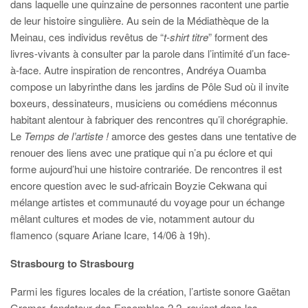
dans laquelle une quinzaine de personnes racontent une partie
de leur histoire singulière. Au sein de la Médiathèque de la
Meinau, ces individus revêtus de “
t-shirt titre
” forment des
livres-vivants à consulter par la parole dans l’intimité d’un face-
à-face. Autre inspiration de rencontres, Andréya Ouamba
compose un labyrinthe dans les jardins de Pôle Sud où il invite
boxeurs, dessinateurs, musiciens ou comédiens méconnus
habitant alentour à fabriquer des rencontres qu’il chorégraphie.
Le
Temps de l’artiste !
amorce des gestes dans une tentative de
renouer des liens avec une pratique qui n’a pu éclore et qui
forme aujourd’hui une histoire contrariée. De rencontres il est
encore question avec le sud-africain Boyzie Cekwana qui
mélange artistes et communauté du voyage pour un échange
mêlant cultures et modes de vie, notamment autour du
flamenco (square Ariane Icare, 14/06 à 19h).
Strasbourg to Strasbourg
Parmi les figures locales de la création, l’artiste sonore Gaëtan
Gromer, fondateur des Ensembles 2.2, revient dans les