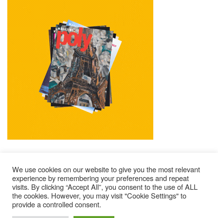
We use cookies on our website to give you the most relevant
experience by remembering your preferences and repeat
visits. By clicking “Accept All”, you consent to the use of ALL
Mentions Légales
Contacts
Où Trouver Poly ?
the cookies. However, you may visit "Cookie Settings" to
Lire Les Anciens N°
S’abonner À Poly
Qui Sommes-Nous ?
provide a controlled consent.
© 2025 – Magazine Poly – BKN