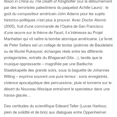
Nixon in China
ou
The Death of Klinghoffer
(sur le détournement
par des terroristes palestiniens du paquebot Achille Lauro) : le
goût du compositeur américain John Adams pour les sujets
historico-politiques n’est plus à prouver. Avec
Doctor Atomic
(2005), fruit d’une commande de l’Opéra de San Francisco
d’une œuvre sur le thème de Faust, il s’intéresse au Projet
Manhattan qui vit naître la bombe atomique américaine. Le livret
de Peter Sellars est un collage de textes (poèmes de Baudelaire
ou de Muriel Rukeyser, échanges réels entre les différents
protagonistes, extraits du
Bhagavad-Gita
…), tandis que la
musique oppressante – magnifiée par une Badische
Staatskapelle des grands soirs, sous la baguette de Johannes
Willing – exprime souvent une pure terreur : sons enregistrés,
violence apocalyptique des percussions, pluie et tonnerre sur le
désert du Nouveau Mexique entraînent le spectateur dans une
transe glacée…
Des certitudes du scientifique Edward Teller (Lucas Harbour,
plein de solidité et de brio) aux dialogues entre Oppenheimer