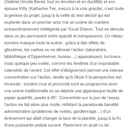
(Gabriel Urrutia Benet, tout en émotion et en ductilité) et son
épouse Kitty (Katharine Tier, mezzo à la voix gracile), c’est toute
la genèse du projet, jusqu’à la veille du test décisif qui est
explorée dans un premier acte mis en scène de manière
extraordinairement intelligente par Yuval Sharon. Tout se déroule
dans un jeu permanent entre opacité et transparence. Un rideau
sombre masque toute la scène : grâce à des effets de
glissières, les cadres où se déroule l’action (laboratoire,
bibliothèque d’Oppenheimer, bureau…) apparaissent, lumineux
mais quelque peu voilés, comme les fenêtres d’un improbable
calendrier de l’avent. Cet effet d’éloignement permet une intense
concentration sur l’action, tandis qu’à l’Acte II la perspective est
inversée : lumière crue et proximité sont au programme avec
une scène traditionnelle où se déploie une gigantesque feuille de
papier quadrillé, posée à 45°. Concentrée sur le jour de l’essai,
l’action se fait alors plus molle, reflétant la paradoxale banalité
administrative (problèmes de météo, gardiennage…) d’un
événement qui allait changer la face de la planète, jusqu’à la fin
d’une puissante poésie sonore. Rarement on avait vu tel