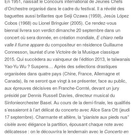
En 1951, naissait le Concours international de Jeunes Chefs
d’Orchestre organisé dans le cadre du festival. Il a révélé des
baguettes aussi brillantes que Seiji Ozawa (1959), Jesús López
Cobos (1968) ou Lionel Bringuier (2005). Ce rendez-vous
biennal livrera son verdict dimanche 20 septembre dans un
concert où sera donnée, en création mondiale,
E chiaro nella
valle il fiume appare
du compositeur en résidence Guillaume
Connesson, lauréat d’une Victoire de la Musique classique
2015. Qui succèdera au vainqueur de l’édition 2013, le taïwanais
Yao-Yu Wu ? Suspens… Après des sélections drastiques
organisées dans quatre pays (Chine, France, Allemagne et
Canada), ils ne seront que vingt à se présenter, face au public,
aux épreuves décisives en Franche-Comté, devant un jury
présidé par Dennis Russell Davies, directeur musical du
Sinfonieorchester Basel. Au cours de la demi-finale, les qualifiés
s’essaieront à l’art délicat du concerto avec Alice Sara Ott (jeudi
17 septembre). Charmante et altière, la “pianiste aux pieds nus”
cisèle avec élégance la partition, épousant chaque note avec
délicatesse : on le découvrira le lendemain avec le
Concerto en