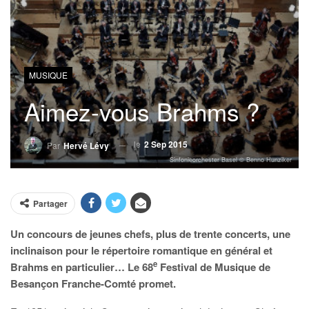
MUSIQUE
Aimez-vous Brahms ?
le
2 Sep 2015
Par
Hervé Lévy
Sinfonieorchester Basel © Benno Hunziker
Partager
Un concours de jeunes chefs, plus de trente concerts, une
inclinaison pour le répertoire romantique en général et
e
Brahms en particulier… Le 68
Festival de Musique de
Besançon Franche-Comté promet.