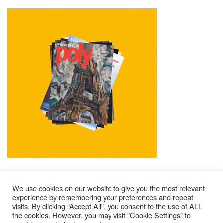
We use cookies on our website to give you the most relevant
experience by remembering your preferences and repeat
visits. By clicking “Accept All”, you consent to the use of ALL
Mentions Légales
Contacts
Où Trouver Poly ?
the cookies. However, you may visit "Cookie Settings" to