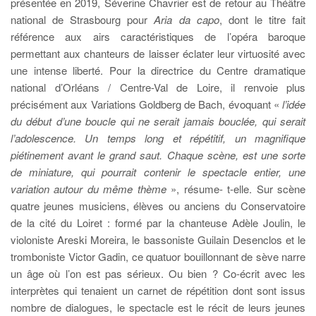
présentée en 2019, Séverine Chavrier est de retour au Théâtre
national de Strasbourg pour
Aria da capo
, dont le titre fait
référence aux airs caractéristiques de l’opéra baroque
permettant aux chanteurs de laisser éclater leur virtuosité avec
une intense liberté. Pour la directrice du Centre dramatique
national d’Orléans / Centre-Val de Loire, il renvoie plus
précisément aux Variations Goldberg de Bach, évoquant «
l’idée
du début d’une boucle qui ne serait jamais bouclée, qui serait
l’adolescence. Un temps long et répétitif, un magnifique
piétinement avant le grand saut. Chaque scène, est une sorte
de miniature, qui pourrait contenir le spectacle entier, une
variation autour du même thème
», résume- t-elle. Sur scène
quatre jeunes musiciens, élèves ou anciens du Conservatoire
de la cité du Loiret : formé par la chanteuse Adèle Joulin, le
violoniste Areski Moreira, le bassoniste Guilain Desenclos et le
tromboniste Victor Gadin, ce quatuor bouillonnant de sève narre
un âge où l’on est pas sérieux. Ou bien ? Co-écrit avec les
interprètes qui tenaient un carnet de répétition dont sont issus
nombre de dialogues, le spectacle est le récit de leurs jeunes