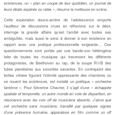
existences, un «
plan en coupe de leur
quotidien, un journal de
leurs ébats espérés ou ratés
», résume la metteuse en scène.
Cette exploration douce-amère de l’adolescence emporte
l’auditeur de discussions crues en réflexions sur le désir,
interroge la grande affaire qu’est l’amitié avec toutes ses
ambiguïtés, mais aussi le sens à donner à son existence en
rapport avec une pratique professionnelle exigeante… Ces
questionnements sont portés par une bande-son hétérogène
faite de toutes les musiques qui traversent les différents
protagonistes, de Beethoven au rap, de la soupe R’n’B des
tubes planétaires aux sonorités savantes. En contrepoint des
boîtes vitrées figurant l’intimité oppressante des chambres où
se nouent les existences, est installé un poétique «
orchestre
fantôme
». Pour Séverine Chavrier, il s’agit d’une «
échappée
spatiale et temporelle, un autre monde en voie de disparition, en
résonance avec les voix off de musiciens absents. J’aime que
cet orchestre sans musiciens, travaillé par quelques signes
d’une présence humaine, apparaisse en film comme un off