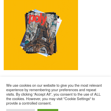
We use cookies on our website to give you the most relevant
experience by remembering your preferences and repeat
visits. By clicking “Accept All”, you consent to the use of ALL
Mentions Légales
Contacts
Où Trouver Poly ?
the cookies. However, you may visit "Cookie Settings" to
Lire Les Anciens N°
S’abonner À Poly
Qui Sommes-Nous ?
provide a controlled consent.
© 2025 – Magazine Poly – BKN