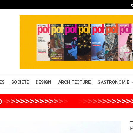
ES
SOCIÉTÉ
DESIGN
ARCHITECTURE
GASTRONOMIE
o
>
>
>
>
>
>
>
>
>
>
>
>
>
>
>
>
>
>
>
>
>
>
>
>
F