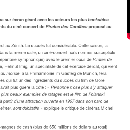
 sur écran géant avec les acteurs les plus
bankables
ents du ciné-concert de
Pirates des Caraïbes
proposé au
rdi au Zénith. Le succès fut considérable. Cette saison, la
 dans la même salle, un ciné-concert hors normes susceptible
le répertoire symphonique) avec le premier opus de
Pirates de
te, Helmut Imig, un spécialiste de cet exercice délicat, qui vient
t du monde
, à la Philharmonie im Gasteig de Munich, fera
êlés qui fut un des ingrédients du succès du film de Gore
’avait plus guère la côte : «
Personne n’ose plus s’y attaquer
 plus beaux exemples de ratages est le film de Polanski,
à partir d’une attraction ouverte en 1967 dans son parc de
eimer, sont dubitatifs
» explique le critique de cinéma Michel
ontagnes de cash (plus de 650 millions de dollars au total).