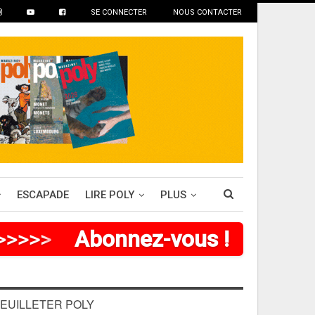
SE CONNECTER
NOUS CONTACTER
ESCAPADE
LIRE POLY
PLUS
>
>
>
>
>
>
Abonnez-vous !
EUILLETER POLY