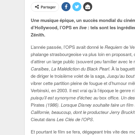
Partager
Une musique épique, un succès mondial du cinéma
d’Hollywood, l’OPS en
live
: tels sont les ingrédi
Zénith.
L’année passée, l’OPS avait donné le
Requiem
de Ve
phalange strasbourgeoise va plus loin en proposant,
d’attirer un large public (souvent peu familier avec 
Caraïbes
,
La Malédiction du Black Pearl
. À la baguet
de diriger le troisième volet de la saga,
Jusqu’au bou
vibrer cette partition pleine de fougue et d’humour m
Verbinski, en 2003. Il est vrai qu’à l’époque le genre n
puisqu’il est synonyme d’échec au
box office
. Un des
Pirates
(1986). Lorsque Disney souhaite faire un film 
Californie, beaucoup, dont le producteur Jerry Bruckh
Cieutat dans
Les Clés de l’OPS
.
Et pourtant le film se fera, dégageant très vite des m