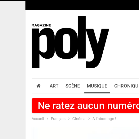
ART
SCÈNE
MUSIQUE
CHRONIQU
Ne ratez aucun numér
Accueil
Français
Cinéma
À l’abordage !