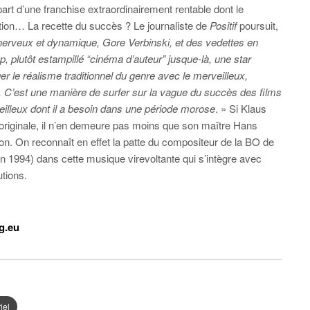
part d’une franchise extraordinairement rentable dont le
ation… La recette du succès ? Le journaliste de
Positif
poursuit,
e nerveux et dynamique, Gore Verbinski, et des vedettes en
p, plutôt estampillé “cinéma d’auteur” jusque-là, une star
er le réalisme traditionnel du genre avec le merveilleux,
s. C’est une manière de surfer sur la vague du succès des films
eilleux dont il a besoin dans une période morose
. » Si Klaus
 originale, il n’en demeure pas moins que son maître Hans
tion. On reconnaît en effet la patte du compositeur de la BO de
en 1994) dans cette musique virevoltante qui s’intègre avec
tions.
g.eu
iel