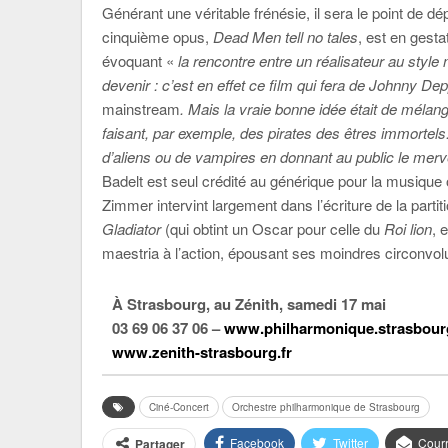
Générant une véritable frénésie, il sera le point de dé
cinquième opus,
Dead Men tell no tales
, est en gest
évoquant «
la rencontre entre un réalisateur au styl
devenir : c’est en effet ce film qui fera de Johnny Dep
mainstream
. Mais la vraie bonne idée était de mélang
faisant, par exemple, des pirates des êtres immortel
d’aliens ou de vampires en donnant au public le merv
Badelt est seul crédité au générique pour la musique
Zimmer intervint largement dans l’écriture de la parti
Gladiator
(qui obtint un Oscar pour celle du
Roi lion
, 
maestria à l’action, épousant ses moindres circonvolu
À Strasbourg, au Zénith, samedi 17 mai
03 69 06 37 06 –
www.philharmonique.strasbour
www.zenith-strasbourg.fr
Ciné-Concert
Orchestre philharmonique de Strasbourg
Facebook
Twitter
Courr
Partager