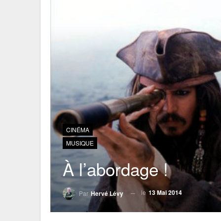
CINÉMA
MUSIQUE
À l’abordage !
le
13 Mai 2014
Par
Hervé Lévy