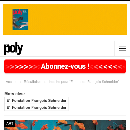
>
>
>
>
>
>
>
>
>
>
>
>
>
>
>
>
>
<
<
<
<
<
<
<
<
<
Abonnez-vous !
Accueil
Résultats de recherche pour “Fondation François Schneider”
Mots clés:
Fondation François Schneider
Fondation François Schneider
ART