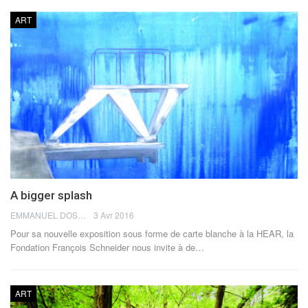
ART
A bigger splash
EMMANUEL DOSDA
3 Avr 2016
Pour sa nouvelle exposition sous forme de carte blanche à la HEAR, la
Fondation François Schneider nous invite à de…
ART