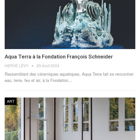
Aqua Terra à la Fondation François Schneider
HERVÉ LÉVY
29 Août 2024
Rassemblant des céramiques aquatiques, Aqua Terra fait se rencontrer
eau, terre, feu et air, à la Fondation
…
ART