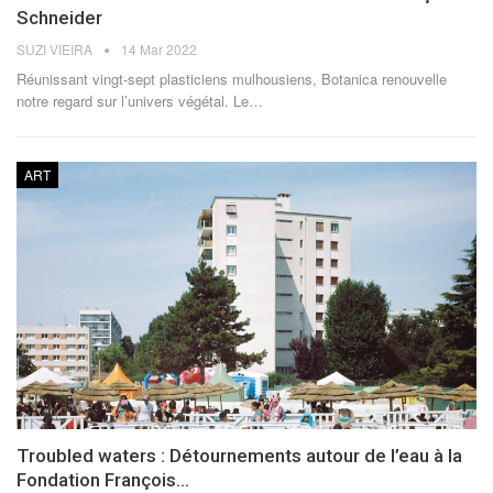
Schneider
SUZI VIEIRA
14 Mar 2022
Réunissant vingt-sept plasticiens mulhousiens, Botanica renouvelle
notre regard sur l’univers végétal.
Le
…
ART
Troubled waters : Détournements autour de l’eau à la
Fondation François…