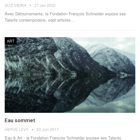
SUZI VIEIRA
27 Jan 2022
Avec Détournements, la Fondation François Schneider expose ses
Talents contemporains, sept artistes
…
ART
Eau sommet
HERVÉ LÉVY
23 Juin 2017
Eau & Art : la Fondation François Schneider expose ses Talents