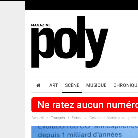
ART
SCÈNE
MUSIQUE
CHRONIQU
Ne ratez aucun numér
Accueil
Français
Scène
Comment Nicole a tout pété : 