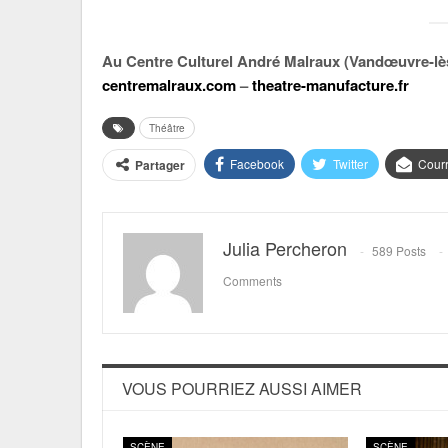
Au Centre Culturel André Malraux (Vandœuvre-lès
centremalraux.com
–
theatre-manufacture.fr
Théâtre
Facebook
Twitter
Courr
Partager
Julia Percheron
589 Posts
Comments
VOUS POURRIEZ AUSSI AIMER
SCÈNE
SCÈNE