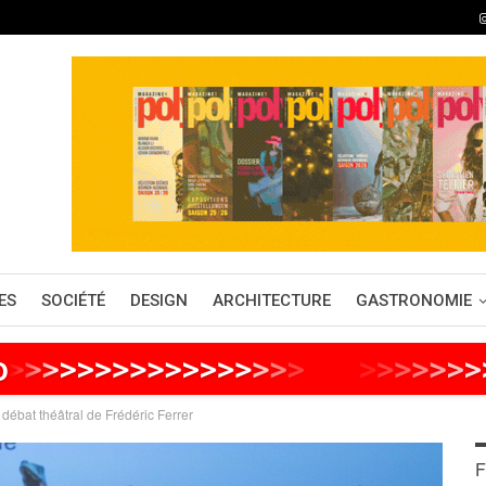
ES
SOCIÉTÉ
DESIGN
ARCHITECTURE
GASTRONOMIE
o
>
>
>
>
>
>
>
>
>
>
>
>
>
>
>
>
>
>
>
>
>
>
>
>
>
>
débat théâtral de Frédéric Ferrer
F