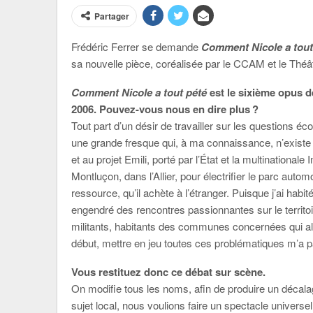
Partager
Frédéric Ferrer se demande
Comment Nicole a tout
sa nouvelle pièce, coréalisée par le CCAM et le Théât
Comment Nicole a tout pété
est le sixième opus d
2006. Pouvez-vous nous en dire plus ?
Tout part d’un désir de travailler sur les questions é
une grande fresque qui, à ma connaissance, n’exist
et au projet Emili, porté par l’État et la multinational
Montluçon, dans l’Allier, pour électrifier le parc auto
ressource, qu’il achète à l’étranger. Puisque j’ai hab
engendré des rencontres passionnantes sur le territoir
militants, habitants des communes concernées qui a
début, mettre en jeu toutes ces problématiques m’a 
Vous restituez donc ce débat sur scène.
On modifie tous les noms, afin de produire un décala
sujet local, nous voulions faire un spectacle universel