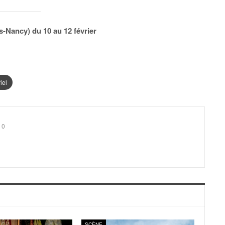
-Nancy) du 10 au 12 février
iel
0
SCÈNE