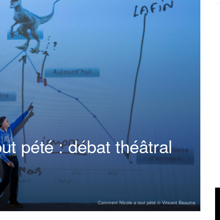
t pété : débat théâtral
Comment Nicole a tout pété © Vincent Beaume