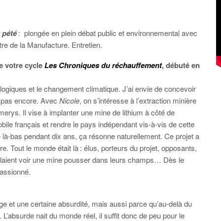
 pété
:
plongée en plein débat public et environnemental avec
re de la Manufacture. Entretien.
e votre cycle
Les Chroniques du réchauffement
, débuté en
cologiques et le changement climatique. J’ai envie de concevoir
e pas encore. Avec
Nicole
, on s’intéresse à l’extraction minière
e Imerys. Il vise à implanter une mine de lithium à côté de
mobile français et rendre le pays indépendant vis-à-vis de cette
ité là-bas pendant dix ans, ça résonne naturellement. Ce projet a
e. Tout le monde était là : élus, porteurs du projet, opposants,
llaient voir une mine pousser dans leurs champs… Dès le
passionné.
ge et une certaine absurdité, mais aussi parce qu’au-delà du
. L’absurde nait du monde réel, il suffit donc de peu pour le