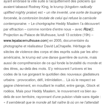
ayant embrasé la ville suite à l’acquittement des policiers qui
avaient tabassé Rodney King, le krump (
kingdom radically
uplifted mighty praise
) est «
un rite inventé, une sorte de louange
forcenée, la contorsion brutale de celui qui refuse la camisole
contemporaine.
» Le chorégraphe Heddy Maalem l’a découvert
par effraction – comme nombre d’entre nous – avec
Rize
[2.
Projection au Palace de Mulhouse, lundi 13 octobre (19h) –
www.lepalacemulhouse.com
] en 2005, documentaire du
photographe et réalisateur David LaChapelle. Héritage de
siècles de violence des corps et des esprits subis par les afro-
américains, le krump est une danse guerrière de survie, mais
aussi de compréhension de ce qui fonde la brutalité du monde et
des êtres, au-delà des mots. S’y retrouvent l’univers et les
codes de la rue gorgeant le quotidien des nouveaux gladiateurs
urbains : provocation, défi, intimidation… Là où le respect se
gagne chèrement, en mouillant le maillot, entre gangs, Glock et
rodéos. Mais pour Heddy Maalem, le mouvement va bien au-
delà de son territoire, rayonnant d’une pulsion vitale sans égale :
«
Il semblerait que le monde ait fait naître là où on ne l’attendait