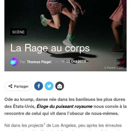
SCÈNE
La Rage au corps
le
10 Oct 2014
Par
Thomas Flagel
© Patrick Fabre
Partager
Ode au krump, danse née dans les banlieues les plus dures
des États-Unis,
Éloge du puissant royaume
nous convie à la
rencontre de celui qui vit dans l’obscur de nous-mêmes.
1
Né dans les
projects
de Los Angeles, peu après les émeutes