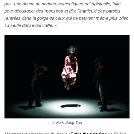
pas, une danse du dedans, authentiquement spirituelle, faite
pour débusquer des monstres et dire l’inarticulé des paroles
rentrées dans la gorge de ceux qui ne peuvent même plus crier.
La seule danse qui vaille.
»
© Park Sang Yun
Mélangeant classiques du genre (
Twice the first time
de l’icône