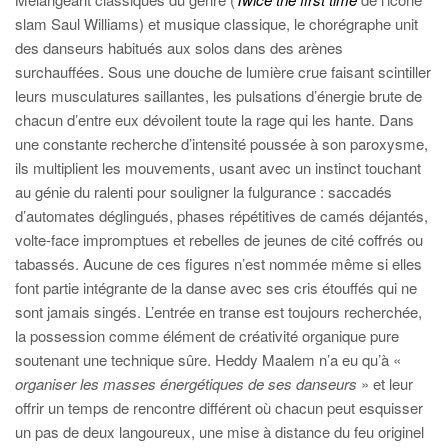
slam Saul Williams) et musique classique, le chorégraphe unit
des danseurs habitués aux solos dans des arènes
surchauffées. Sous une douche de lumière crue faisant scintiller
leurs musculatures saillantes, les pulsations d’énergie brute de
chacun d’entre eux dévoilent toute la rage qui les hante. Dans
une constante recherche d’intensité poussée à son paroxysme,
ils multiplient les mouvements, usant avec un instinct touchant
au génie du ralenti pour souligner la fulgurance : saccadés
d’automates déglingués, phases répétitives de camés déjantés,
volte-face impromptues et rebelles de jeunes de cité coffrés ou
tabassés. Aucune de ces figures n’est nommée même si elles
font partie intégrante de la danse avec ses cris étouffés qui ne
sont jamais singés. L’entrée en transe est toujours recherchée,
la possession comme élément de créativité organique pure
soutenant une technique sûre. Heddy Maalem n’a eu qu’à «
organiser les masses énergétiques de ses danseurs
» et leur
offrir un temps de rencontre différent où chacun peut esquisser
un pas de deux langoureux, une mise à distance du feu originel