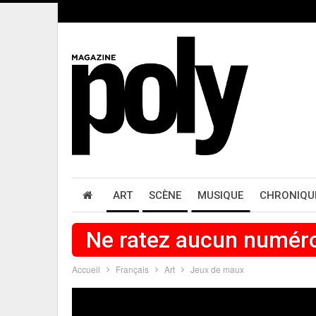
ART
SCÈNE
MUSIQUE
CHRONIQU
Ne ratez aucun numér
Accueil
Français
Art
Jeux de maux