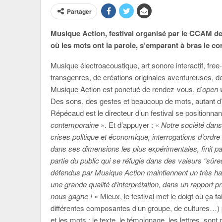
Partager
Musique Action, festival organisé par le CCAM d
où les mots ont la parole, s’emparant à bras le c
Musique électroacoustique, art sonore interactif, fr
transgenres, de créations originales aventureuses, d
Musique Action est ponctué de rendez-vous, d’
open 
Des sons, des gestes et beaucoup de mots, autant d
Répécaud est le directeur d’un festival se position
contemporaine
». Et d’appuyer : «
Notre société dans 
crises politique et économique, interrogations d’ordre
dans ses dimensions les plus expérimentales, finit p
partie du public qui se réfugie dans des valeurs “sûre
défendus par Musique Action maintiennent un très hau
une grande qualité d’interprétation, dans un rapport pri
nous gagne !
» Mieux, le festival met le doigt où ça f
différentes composantes d’un groupe, de cultures…) per
et les mots : le texte, le témoignage, les lettres, sont