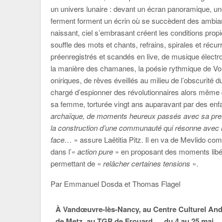
un univers lunaire : devant un écran panoramique, une 
ferment forment un écrin où se succèdent des ambian
naissant, ciel s’embrasant créent les conditions pro
souffle des mots et chants, refrains, spirales et ré
préenregistrés et scandés en live, de musique électroa
la manière des chamanes, la poésie rythmique de Vol
oniriques, de rêves éveillés au milieu de l’obscurité 
chargé d’espionner des révolutionnaires alors même qu’
sa femme, torturée vingt ans auparavant par des enf
archaïque, de moments heureux passés avec sa premi
la construction d’une communauté qui résonne avec l’
face…
» assure Laëtitia Pitz. Il en va de Mevlido co
dans l’«
action pure
» en proposant des moments libér
permettant de «
relâcher certaines tensions
».
Par Emmanuel Dosda et Thomas Flagel
À Vandœuvre-lès-Nancy, au
Centre Culturel An
de Metz, au
TGP
de Frouard…, du 4 au 25 mai