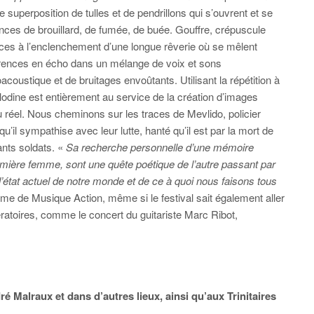
superposition de tulles et de pendrillons qui s’ouvrent et se
ces de brouillard, de fumée, de buée. Gouffre, crépuscule
pices à l’enclenchement d’une longue rêverie où se mêlent
currences en écho dans un mélange de voix et sons
coustique et de bruitages envoûtants. Utilisant la répétition à
odine est entièrement au service de la création d’images
du réel. Nous cheminons sur les traces de Mevlido, policier
il sympathise avec leur lutte, hanté qu’il est par la mort de
ants soldats. «
Sa recherche personnelle d’une mémoire
ère femme, sont une quête poétique de l’autre passant par
état actuel de notre monde et de ce à quoi nous faisons tous
mme de Musique Action, même si le festival sait également aller
atoires, comme le concert du guitariste Marc Ribot,
dré Malraux
et dans d’autres lieux, ainsi qu’aux
Trinitaires