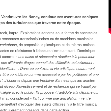
e Vandœuvre-lès-Nancy, continue ses aventures soniques
orps des turbulences que traverse notre époque.
ee-rock, impro. Explorations sonores sous forme de spectacles
e rencontres transdisciplinaires ou de machines musicales.
workshops
, de propositions plastiques et de micros-actions.
’actes de résistance à l’obscurantisme ambiant. Dominique
nant comme «
une saine et nécessaire réaction à la pesanteur
ses différents étages connaît des difficultés actuellement :
 identitaire… Dans ce contexte, la vie artistique, notamment
ar être considérée comme accessoire par les politiques et une
s”. J’observe depuis une trentaine d’années que les artistes
t niveau d’investissement et de recherche qui se traduit par
vilégié avec le public. Ils proposent l’antidote à la déprime qui
ait mal, considérant «
l’art comme une articulation
» (entre
mettant d’évoquer des sujets difficiles, via le filtre musical
 particulièrement présents dans cette édition.