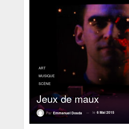
ART
MUSIQUE
SCÈNE
Jeux de maux
le
6 Mai 2015
Par
Emmanuel Dosda