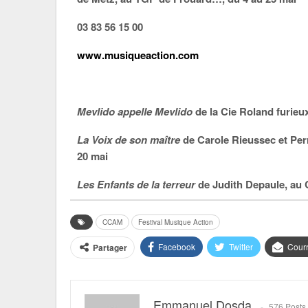
03 83 56 15 00
www.musiqueaction.com
Mevlido appelle Mevlido
de la Cie Roland furie
La Voix de son maître
de Carole Rieussec et Pe
20 mai
Les Enfants de la terreur
de Judith Depaule, au
CCAM
Festival Musique Action
Facebook
Twitter
Courr
Partager
Emmanuel Dosda
576 Posts