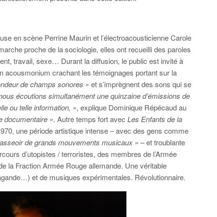
euse en scène Perrine Maurin et l’électroacousticienne Carole
rche proche de la sociologie, elles ont recueilli des paroles
nt, travail, sexe… Durant la diffusion, le public est invité à
 un acousmonium crachant les témoignages portant sur la
ondeur de champs sonores
» et s’imprègnent des sons qui se
nous écoutions simultanément une quinzaine d’émissions de
lle ou telle information,
», explique Dominique Répécaud au
re documentaire
». Autre temps fort avec
Les Enfants de la
1970, une période artistique intense – avec des gens comme
d’asseoir de grands mouvements musicaux
» – et troublante
arcours d’utopistes / terroristes, des membres de l’Armée
de la Fraction Armée Rouge allemande. Une véritable
opagande…) et de musiques expérimentales. Révolutionnaire.