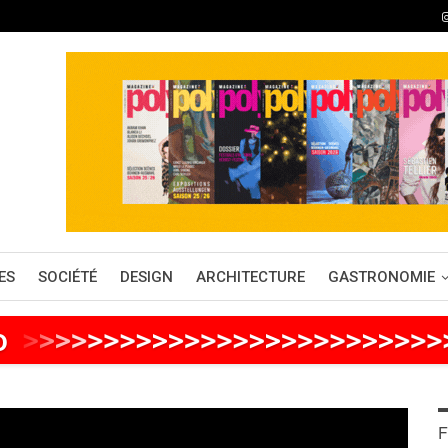
ES
SOCIÉTÉ
DESIGN
ARCHITECTURE
GASTRONOMIE
o
>
>
>
>
>
>
>
>
>
>
>
>
>
>
>
>
>
>
>
>
>
>
>
>
>
F