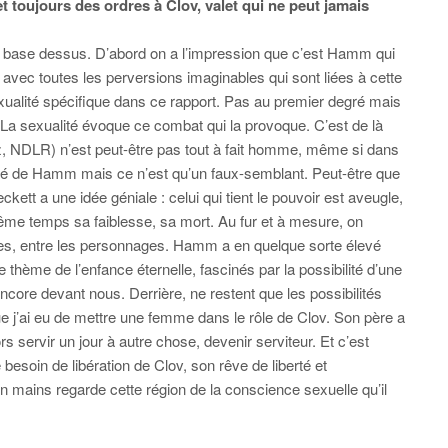
t toujours des ordres à Clov, valet qui ne peut jamais
u se base dessus. D’abord on a l’impression que c’est Hamm qui
avec toutes les perversions imaginables qui sont liées à cette
exualité spécifique dans ce rapport. Pas au premier degré mais
. La sexualité évoque ce combat qui la provoque. C’est de là
ez, NDLR) n’est peut-être pas tout à fait homme, même si dans
 côté de Hamm mais ce n’est qu’un faux-semblant. Peut-être que
eckett a une idée géniale : celui qui tient le pouvoir est aveugle,
me temps sa faiblesse, sa mort. Au fur et à mesure, on
des, entre les personnages. Hamm a en quelque sorte élevé
thème de l’enfance éternelle, fascinés par la possibilité d’une
encore devant nous. Derrière, ne restent que les possibilités
que j’ai eu de mettre une femme dans le rôle de Clov. Son père a
 servir un jour à autre chose, devenir serviteur. Et c’est
besoin de libération de Clov, son rêve de liberté et
n mains regarde cette région de la conscience sexuelle qu’il