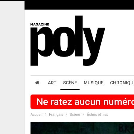
ART
SCÈNE
MUSIQUE
CHRONIQU
Ne ratez aucun numér
Accueil
Français
Scène
Échec et mat