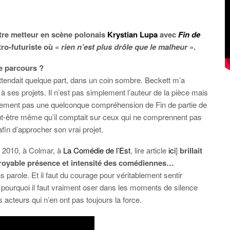
ustre metteur en scène polonais
Krystian Lupa
avec
Fin de
tro-futuriste où «
rien n’est plus drôle que le malheur
».
re parcours ?
attendait quelque part, dans un coin sombre. Beckett m’a
ce à ses projets. Il n’est pas simplement l’auteur de la pièce mais
ablement pas une quelconque compréhension de Fin de partie de
t-être même qu’il comptait sur ceux qui ne comprennent pas
in d’approcher son vrai projet.
r 2010, à Colmar, à
La Comédie de l’Est
, lire article
ici
]
brillait
incroyable présence et intensité des comédiennes…
s parole. Et il faut du courage pour véritablement sentir
 pourquoi il faut vraiment oser dans les moments de silence
s acteurs qui n’en ont pas toujours la force.