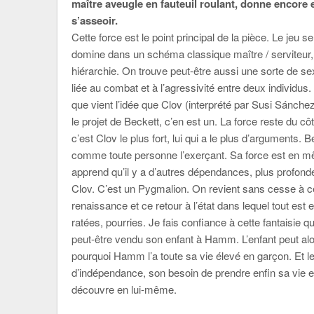
maître aveugle en fauteuil roulant, donne encore e
s’asseoir.
Cette force est le point principal de la pièce. Le je
domine dans un schéma classique maître / serviteur, 
hiérarchie. On trouve peut-être aussi une sorte de s
liée au combat et à l’agressivité entre deux individus
que vient l’idée que Clov (interprété par Susi Sánch
le projet de Beckett, c’en est un. La force reste du
c’est Clov le plus fort, lui qui a le plus d’arguments. B
comme toute personne l’exerçant. Sa force est en mê
apprend qu’il y a d’autres dépendances, plus profon
Clov. C’est un Pygmalion. On revient sans cesse à ce 
renaissance et ce retour à l’état dans lequel tout est 
ratées, pourries. Je fais confiance à cette fantaisie 
peut-être vendu son enfant à Hamm. L’enfant peut alors
pourquoi Hamm l’a toute sa vie élevé en garçon. Et le 
d’indépendance, son besoin de prendre enfin sa vie e
découvre en lui-même.