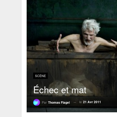
SCÈNE
Échec et mat
le
21 Avr 2011
Par
Thomas Flagel