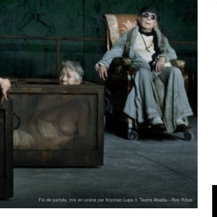
Fin de partida, mis en scène par Krystian Lupa © Teatro Abadia -­ Ros Ribas