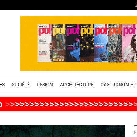
ES
SOCIÉTÉ
DESIGN
ARCHITECTURE
GASTRONOMIE
o
>
>
>
>
>
>
>
>
>
>
>
>
>
>
>
>
>
>
>
>
>
>
>
>
>
>
F