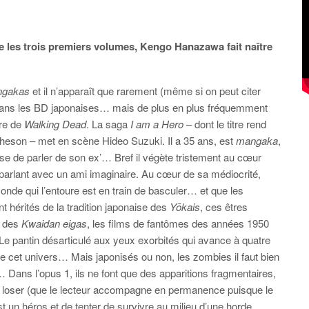
 les trois premiers volumes, Kengo Hanazawa fait naître
gakas
et il n’apparaît que rarement (même si on peut citer
dans les BD japonaises… mais de plus en plus fréquemment
ire de
Walking Dead
. La saga
I am a Hero
– dont le titre rend
eson – met en scène Hideo Suzuki. Il a 35 ans, est
mangaka
,
sse de parler de son ex’… Bref il végète tristement au cœur
parlant avec un ami imaginaire. Au cœur de sa médiocrité,
monde qui l’entoure est en train de basculer… et que les
hérités de la tradition japonaise des
Yōkais
, ces êtres
u des
Kwaidan eigas
, les films de fantômes des années 1950
 Le pantin désarticulé aux yeux exorbités qui avance à quatre
de cet univers… Mais japonisés ou non, les zombies il faut bien
 Dans l’opus 1, ils ne font que des apparitions fragmentaires,
otre loser (que le lecteur accompagne en permanence puisque le
est un héros et de tenter de survivre au milieu d’une horde