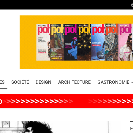
ES
SOCIÉTÉ
DESIGN
ARCHITECTURE
GASTRONOMIE
o
>
>
>
>
>
>
>
>
>
>
>
>
>
>
>
>
>
>
>
>
>
>
>
>
F