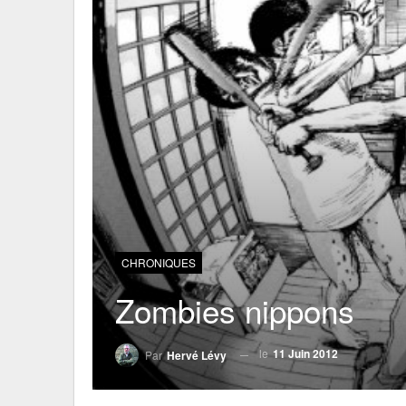
CHRONIQUES
Zombies nippons
le
11 Juin 2012
Par
Hervé Lévy