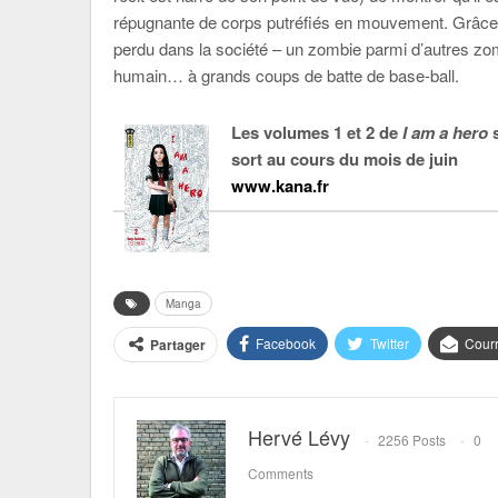
répugnante de corps putréfiés en mouvement. Grâce au
perdu dans la société – un zombie parmi d’autres zom
humain… à grands coups de batte de base-ball.
Les volumes 1 et 2 de
I am a hero
s
sort au cours du mois de juin
www.kana.fr
Manga
Facebook
Twitter
Courr
Partager
Hervé Lévy
2256 Posts
0
Comments