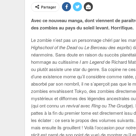
Partager
Avec ce nouveau manga, dont viennent de paraître
des zombies au pays du soleil levant. Horrifique.
Le zombie n’est pas un personnage chéri par les
man
Highschool of the Dead
ou
Le Berceau des esprits
) 
néanmoins. Sans doute en raison du succès planéta
hommage au cultissime
I am Legend
de Richard Math
ou plutôt assiste une star du genre. Sa copine ne ce
d’une existence morne qu’il considère comme ratée, 
absorbé par son nombril, il ne s’aperçoit pas que le 
zombies envahissent Tokyo, des zombies directement 
mystérieux et difformes des légendes ancestrales o
(qui ont connu un
revival
avec
Ring
ou
The Grudge
).
pattes à la fin du premier tome est directement issu 
les éclater : ce sera le propos des volumes suivants…
mais ensuite ils grouillent ! Voilà l’occasion pour n
récit est narré de son point de vue) de montrer qu’il 