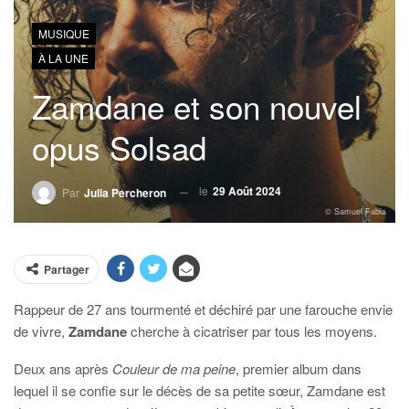
MUSIQUE
À LA UNE
Zamdane et son nouvel
opus Solsad
le
29 Août 2024
Par
Julia Percheron
© Samuel Fabia
Partager
Rappeur de 27 ans tourmenté et déchiré par une farouche envie
de vivre,
Zamdane
cherche à cicatriser par tous les moyens.
Deux ans après
Couleur de ma peine
, premier album dans
lequel il se confie sur le décès de sa petite sœur, Zamdane est