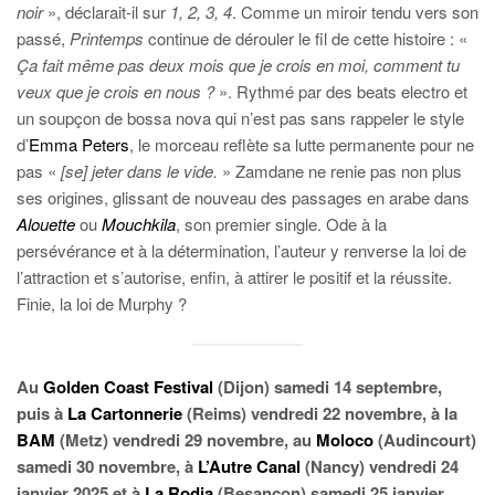
noir
», déclarait-il sur
1, 2, 3, 4
. Comme un miroir tendu vers son
passé,
Printemps
continue de dérouler le fil de cette histoire : «
Ça fait même pas deux mois que je crois en moi, comment tu
veux que je crois en nous ?
». Rythmé par des beats electro et
un soupçon de bossa nova qui n’est pas sans rappeler le style
d’
Emma Peters
, le morceau reflète sa lutte permanente pour ne
pas «
[se] jeter dans le vide.
» Zamdane ne renie pas non plus
ses origines, glissant de nouveau des passages en arabe dans
Alouette
ou
Mouchkila
, son premier single. Ode à la
persévérance et à la détermination, l’auteur y renverse la loi de
l’attraction et s’autorise, enfin, à attirer le positif et la réussite.
Finie, la loi de Murphy ?
Au
Golden Coast Festival
(Dijon) samedi 14 septembre,
puis à
La Cartonnerie
(Reims) vendredi 22 novembre, à la
BAM
(Metz) vendredi 29 novembre, au
Moloco
(Audincourt)
samedi 30 novembre, à
L’Autre Canal
(Nancy) vendredi 24
janvier 2025 et à
La Rodia
(Besançon) samedi 25 janvier