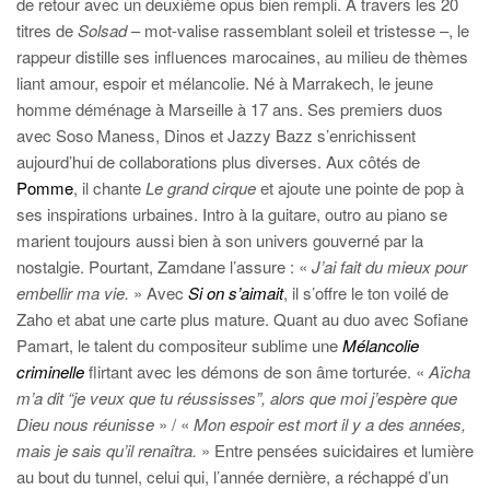
de retour avec un deuxième opus bien rempli. À travers les 20
titres de
Solsad
– mot-valise rassemblant soleil et tristesse –, le
rappeur distille ses influences marocaines, au milieu de thèmes
liant amour, espoir et mélancolie. Né à Marrakech, le jeune
homme déménage à Marseille à 17 ans. Ses premiers duos
avec Soso Maness, Dinos et Jazzy Bazz s’enrichissent
aujourd’hui de collaborations plus diverses. Aux côtés de
Pomme
, il chante
Le grand cirque
et ajoute une pointe de pop à
ses inspirations urbaines. Intro à la guitare, outro au piano se
marient toujours aussi bien à son univers gouverné par la
nostalgie. Pourtant, Zamdane l’assure : «
J’ai fait du mieux pour
embellir ma vie.
» Avec
Si on s’aimait
, il s’offre le ton voilé de
Zaho et abat une carte plus mature. Quant au duo avec Sofiane
Pamart, le talent du compositeur sublime une
Mélancolie
criminelle
flirtant avec les démons de son âme torturée. «
Aïcha
m’a dit “je veux que tu réussisses”, alors que moi j’espère que
Dieu nous réunisse
» / «
Mon espoir est mort il y a des années,
mais je sais qu’il renaîtra.
» Entre pensées suicidaires et lumière
au bout du tunnel, celui qui, l’année dernière, a réchappé d’un