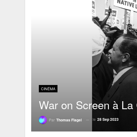
CINÉMA
War on Screen à La
le
28 Sep 2023
Par
Thomas Flagel