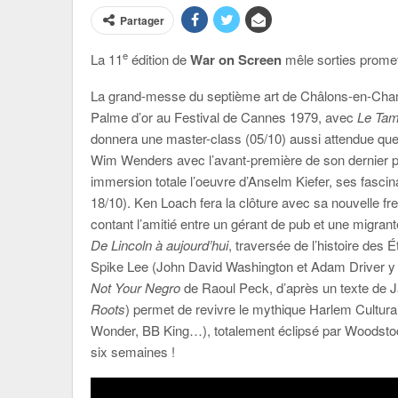
Partager
e
La 11
édition de
War on Screen
mêle sorties promet
La grand-messe du septième art de Châlons-en-Champ
Palme d’or au Festival de Cannes 1979, avec
Le Ta
donnera une master-class (05/10) aussi attendue que 
Wim Wenders avec l’avant-première de son dernier p
immersion totale l’oeuvre d’Anselm Kiefer, ses fascinat
18/10). Ken Loach fera la clôture avec sa nouvelle fr
contant l’amitié entre un gérant de pub et une migran
De Lincoln à aujourd’hui
, traversée de l’histoire des 
Spike Lee (John David Washington et Adam Driver y in
Not Your Negro
de Raoul Peck, d’après un texte de
Roots
) permet de revivre le mythique Harlem Cultural
Wonder, BB King…), totalement éclipsé par Woodsto
six semaines !