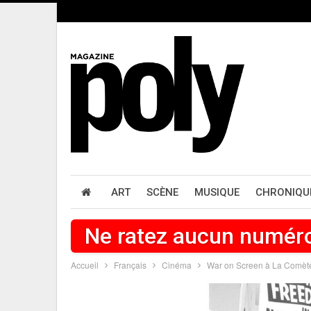
ART
SCÈNE
MUSIQUE
CHRONIQU
Ne ratez aucun numér
Accueil
Français
Cinéma
War on Screen à La Comèt