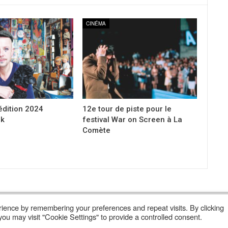
CINÉMA
édition 2024
12e tour de piste pour le
ck
festival War on Screen à La
Comète
ience by remembering your preferences and repeat visits. By clicking
Lire Les Anciens N°
S’abonner À Poly
Qui Sommes-Nous ?
ou may visit "Cookie Settings" to provide a controlled consent.