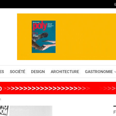
ES
SOCIÉTÉ
DESIGN
ARCHITECTURE
GASTRONOMIE
o
>
>
>
>
>
>
>
>
>
>
>
>
>
>
>
>
>
>
>
>
>
>
>
>
>
>
e
F