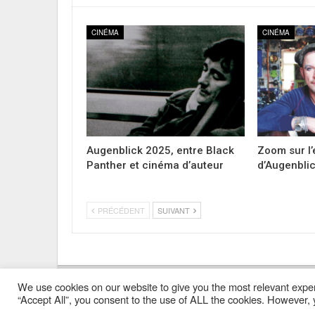
CINÉMA
CINÉMA
Augenblick 2025, entre Black
Zoom sur l’
Panther et cinéma d’auteur
d’Augenbli
PRÉCÉDENT
SUIVANT
We use cookies on our website to give you the most relevant exper
Mentions Légales
Contacts
Où Trouver Poly ?
“Accept All”, you consent to the use of ALL the cookies. However, y