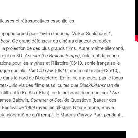
teuses et rétrospectives essentielles.
agne prend pour invité d’honneur Volker Schlöndorff*,
mbour
. Ce grand défenseur du cinéma d’auteur européen
la projection de ses plus grands films. Autre maître allemand,
rojet en 3D,
Anselm (Le Bruit du temps)
, éclairant dans une
ions pour les mythes et l’Histoire (06/10, sortie française le
esque sociale,
The Old Oak
(08/10, sortie nationale le 25/10),
te dans le nord de l’Angleterre. Enfin, ne manquez pas le focus
États-Unis via des films aussi cultes que
Blackkklansman
de
filtrent le Ku Klux Klan), ou le puissant documentaire
I Am
 James Baldwin.
Summer of Soul
de Questlove (batteur des
 Festival de 1969 (avec les all-stars Nina Simone, Stevie
ck, alors même qu’il remplit le Marcus Garvey Park pendant…