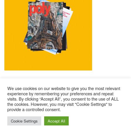
We use cookies on our website to give you the most relevant
experience by remembering your preferences and repeat
visits. By clicking “Accept All”, you consent to the use of ALL
Mentions Légales
Contacts
Où Trouver Poly ?
the cookies. However, you may visit "Cookie Settings" to
Lire Les Anciens N°
S’abonner À Poly
Qui Sommes-Nous ?
provide a controlled consent.
© 2025 – Magazine Poly – BKN
Cookie Settings
Accept All