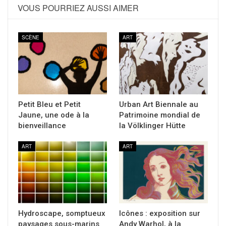
VOUS POURRIEZ AUSSI AIMER
SCÈNE
ART
Petit Bleu et Petit
Urban Art Biennale au
Jaune, une ode à la
Patrimoine mondial de
bienveillance
la Völklinger Hütte
ART
ART
Hydroscape, somptueux
Icônes : exposition sur
paysages sous-marins
Andy Warhol, à la