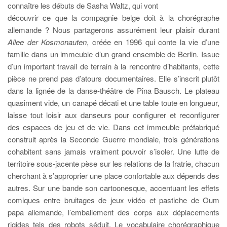
connaître les débuts de Sasha Waltz, qui vont
découvrir ce que la compagnie belge doit à la chorégraphe
allemande ? Nous partagerons assurément leur plaisir durant
Allee der Kosmonauten
, créée en 1996 qui conte la vie d’une
famille dans un immeuble d’un grand ensemble de Berlin. Issue
d’un important travail de terrain à la rencontre d’habitants, cette
pièce ne prend pas d’atours documentaires. Elle s’inscrit plutôt
dans la lignée de la danse-théâtre de Pina Bausch. Le plateau
quasiment vide, un canapé décati et une table toute en longueur,
laisse tout loisir aux danseurs pour configurer et reconfigurer
des espaces de jeu et de vie. Dans cet immeuble préfabriqué
construit après la Seconde Guerre mondiale, trois générations
cohabitent sans jamais vraiment pouvoir s’isoler. Une lutte de
territoire sous-jacente pèse sur les relations de la fratrie, chacun
cherchant à s’approprier une place confortable aux dépends des
autres. Sur une bande son cartoonesque, accentuant les effets
comiques entre bruitages de jeux vidéo et pastiche de Oum
papa allemande, l’emballement des corps aux déplacements
rigides tels des robots séduit. Le vocabulaire chorégraphique