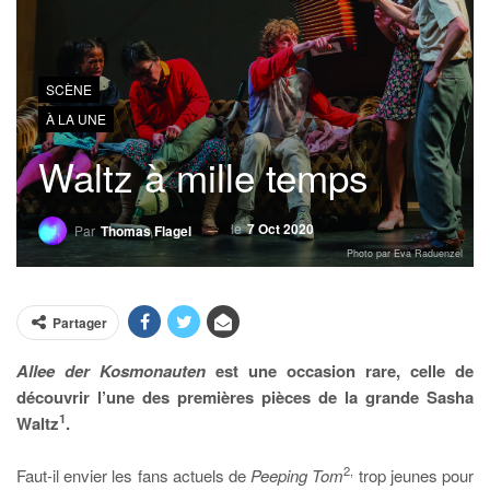
SCÈNE
À LA UNE
Waltz à mille temps
le
7 Oct 2020
Par
Thomas Flagel
Photo par Eva Raduenzel
Partager
Allee der Kosmonauten
est une occasion rare, celle de
découvrir l’une des premières pièces de la grande Sasha
1
Waltz
.
2,
Faut-il envier les fans actuels de
Peeping Tom
trop jeunes pour