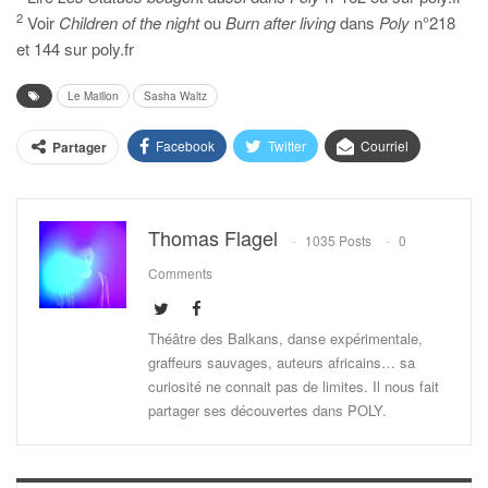
2
Voir
Children of the night
ou
Burn after living
dans
Poly
n°218
et 144 sur poly.fr
Le Maillon
Sasha Waltz
Facebook
Twitter
Courriel
Partager
Thomas Flagel
1035 Posts
0
Comments
Théâtre des Balkans, danse expérimentale,
graffeurs sauvages, auteurs africains… sa
curiosité ne connait pas de limites. Il nous fait
partager ses découvertes dans POLY.