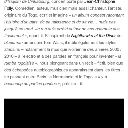
d’Isidjom de Cinkabourg
,
concert porté par
Jean-Christophe
Folly
. Comédien, auteur, musicien mais aussi chanteur, l’artiste,
originaire du Togo, écrit et imagine «
un album concept racontant
l’histoire d’un gars, de sa naissance et de sa vie… mais pas
jusqu’à sa mort. Je me suis arrêté autour de ses quarante ans,
finalement
», sourit-il. S’inspirant de
Nighthawks at the Diner
du
bluesman
américain Tom Waits, il mêle également les styles
africains – notamment la musique ivoirienne des années 2000 /
2010 – à l’electro et à des paroles en français pour inventer «
la
rumba togolaise
», nous plongeant dans un récit – fictif, bien que
des échappées autobiographiques apparaissent dans les titres –
se passant entre Paris, la Normandie et le Togo. «
Il y a
beaucoup de parties parlées
», précise-t-il.