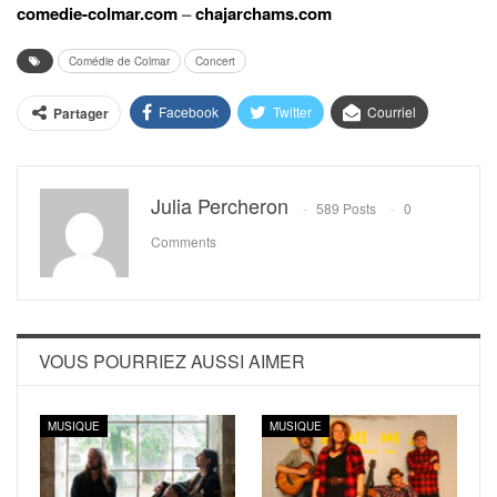
comedie-colmar.com
–
chajarchams.com
Comédie de Colmar
Concert
Facebook
Twitter
Courriel
Partager
Julia Percheron
589 Posts
0
Comments
VOUS POURRIEZ AUSSI AIMER
MUSIQUE
MUSIQUE