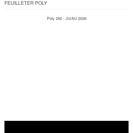
FEUILLETER POLY
Poly 292 - JU/AU 2026