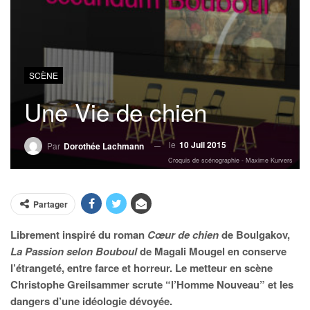
SCÈNE
Une Vie de chien
le
10 Juil 2015
Par
Dorothée Lachmann
Croquis de scénographie - Maxime Kurvers
Partager
Librement inspiré du roman
Cœur de chien
de Boulgakov,
La Passion selon Bouboul
de Magali Mougel
en conserve
l’étrangeté, entre farce et horreur. Le metteur en scène
Christophe Greilsammer scrute “l’Homme Nouveau” et les
dangers d’une idéologie dévoyée.