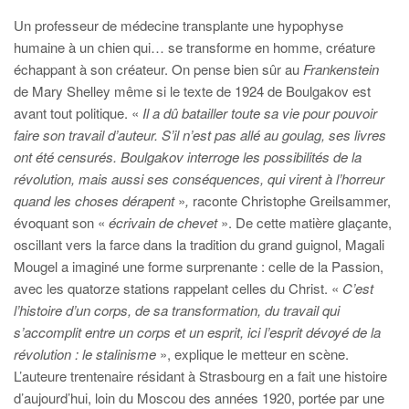
Un professeur de médecine transplante une hypophyse
humaine à un chien qui… se transforme en homme, créature
échappant à son créateur. On pense bien sûr au
Frankenstein
de Mary Shelley même si le texte de 1924 de Boulgakov est
avant tout politique. «
Il a dû batailler toute sa vie pour pouvoir
faire son travail d’auteur. S’il n’est pas allé au goulag, ses livres
ont été censurés. Boulgakov interroge les possibilités de la
révolution, mais aussi ses conséquences, qui virent à l’horreur
quand les choses dérapent
»
,
raconte Christophe Greilsammer,
évoquant son «
écrivain de chevet
». De cette matière glaçante,
oscillant vers la farce dans la tradition du grand guignol, Magali
Mougel a imaginé une forme surprenante : celle de la Passion,
avec les quatorze stations rappelant celles du Christ. «
C’est
l’histoire d’un corps, de sa transformation, du travail qui
s’accomplit entre un corps et un esprit, ici l’esprit dévoyé de la
révolution : le stalinisme
», explique le metteur en scène.
L’auteure trentenaire résidant à Strasbourg en a fait une histoire
d’aujourd’hui, loin du Moscou des années 1920, portée par une