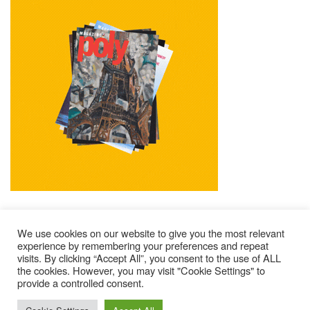
We use cookies on our website to give you the most relevant
experience by remembering your preferences and repeat
visits. By clicking “Accept All”, you consent to the use of ALL
Mentions Légales
Contacts
Où Trouver Poly ?
the cookies. However, you may visit "Cookie Settings" to
Lire Les Anciens N°
S’abonner À Poly
Qui Sommes-Nous ?
provide a controlled consent.
© 2025 – Magazine Poly – BKN