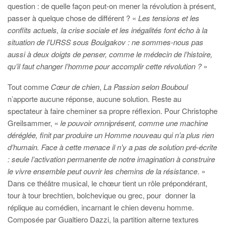
question : de quelle façon peut-on mener la révolution à présent,
passer à quelque chose de différent ? «
Les tensions et les
conflits actuels, la crise sociale et les inégalités font écho à la
situation de l’URSS sous Boulgakov : ne sommes-nous pas
aussi à deux doigts de penser, comme le médecin de l’histoire,
qu’il faut changer l’homme pour accomplir cette révolution ?
»
Tout comme
Cœur de chien
,
La Passion selon Bouboul
n’apporte aucune réponse, aucune solution. Reste au
spectateur à faire cheminer sa propre réflexion. Pour Christophe
Greilsammer, «
l
e pouvoir omniprésent, comme une machine
déréglée, finit par produire un Homme nouveau qui n’a plus rien
d’humain. Face à cette menace il n’y a pas de solution pré-écrite
: seule l’activation permanente de notre imagination à construire
le vivre ensemble peut ouvrir les chemins de la résistance
.
»
Dans ce théâtre musical, le chœur tient un rôle prépondérant,
tour à tour brechtien, bolchevique ou grec, pour donner la
réplique au comédien, incarnant le chien devenu homme.
Composée par Gualtiero Dazzi, la partition alterne textures