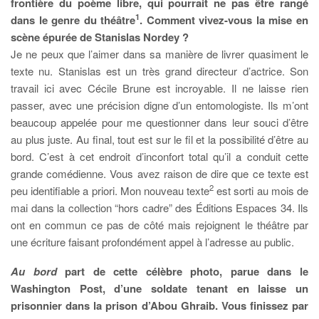
frontière du poème libre, qui pourrait ne pas être rangé
1
dans le genre du théâtre
. Comment vivez-vous la mise en
scène épurée de Stanislas Nordey ?
Je ne peux que l’aimer dans sa manière de livrer quasiment le
texte nu. Stanislas est un très grand directeur d’actrice. Son
travail ici avec Cécile Brune est incroyable. Il ne laisse rien
passer, avec une précision digne d’un entomologiste. Ils m’ont
beaucoup appelée pour me questionner dans leur souci d’être
au plus juste. Au final, tout est sur le fil et la possibilité d’être au
bord. C’est à cet endroit d’inconfort total qu’il a conduit cette
grande comédienne. Vous avez raison de dire que ce texte est
2
peu identifiable a priori. Mon nouveau texte
est sorti au mois de
mai dans la collection “hors cadre” des Éditions Espaces 34. Ils
ont en commun ce pas de côté mais rejoignent le théâtre par
une écriture faisant profondément appel à l’adresse au public.
Au bord
part de cette célèbre photo, parue dans le
Washington Post, d’une soldate tenant en laisse un
prisonnier dans la prison d’Abou Ghraib. Vous finissez par