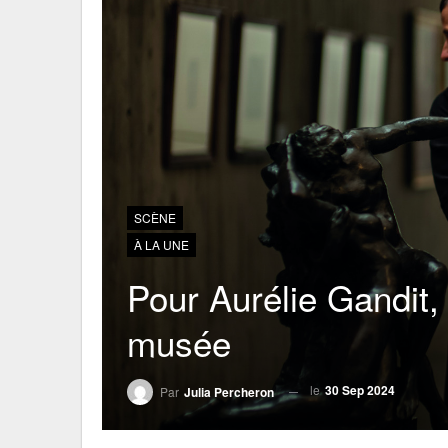
SCÈNE
À LA UNE
Pour Aurélie Gandit,
musée
le
30 Sep 2024
Par
Julia Percheron