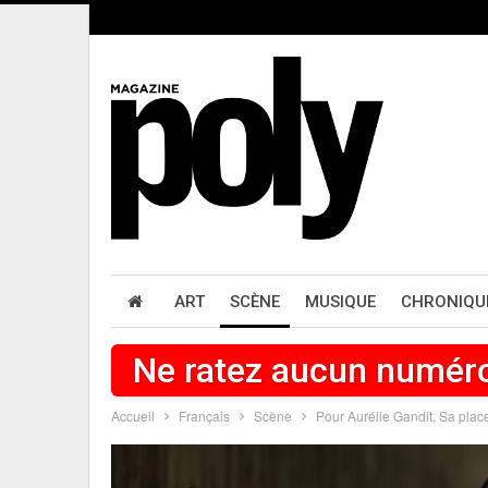
ART
SCÈNE
MUSIQUE
CHRONIQU
Ne ratez aucun numér
Accueil
Français
Scène
Pour Aurélie Gandit, Sa pla