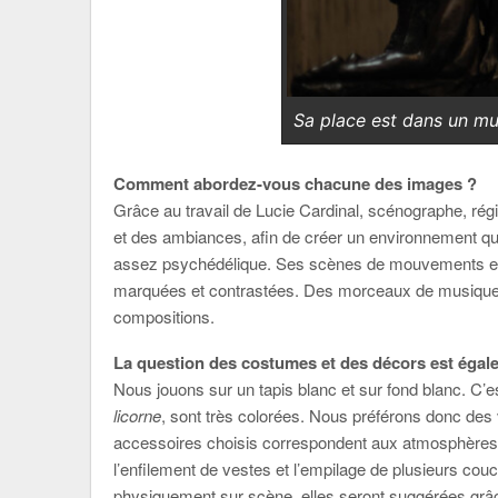
Sa place est dans un mu
Comment abordez-vous chacune des images ?
Grâce au travail de Lucie Cardinal, scénographe, rég
et des ambiances, afin de créer un environnement qu
assez psychédélique. Ses scènes de mouvements et 
marquées et contrastées. Des morceaux de musique 
compositions.
La question des costumes et des décors est éga
Nous jouons sur un tapis blanc et sur fond blanc. C
licorne
, sont très colorées. Nous préférons donc des 
accessoires choisis correspondent aux atmosphères
l’enfilement de vestes et l’empilage de plusieurs c
physiquement sur scène, elles seront suggérées grâ