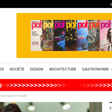
ES
SOCIÉTÉ
DESIGN
ARCHITECTURE
GASTRONOMIE
o
>
>
>
>
>
>
>
>
>
>
>
>
>
>
>
>
>
>
>
>
>
>
>
>
>
>
ce est dans un musée
F