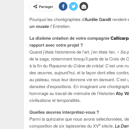
Partager
Pourquoi les chorégraphies d’
Aurélie Gandit
rendent-
un musée !
Entretien.
La dixième création de votre compagnie
Callicarp
rapport avec votre projet ?
Quand j’étais historienne de l’art, j’en étais fan. «
Sa p
de la saga, notamment lorsqu’il parle de la Croix de
à la fin du
Royaume du Crâne de cristal
. C’est une m
des œuvres, aujourd’hui, et la façon dont elles contin
au plateau, nous leur donnons vie en dansant. C’est u
dansées d’expositions. En imaginant une chorégraphi
hommage au travail de mémoire de l’historien
Aby W
civilisations et temporalités.
Quelles œuvres interprétez-vous ?
Parmi la quinzaine que nous avons sélectionnées, deu
e
composition de six tapisseries du XV
siècle,
La Dame