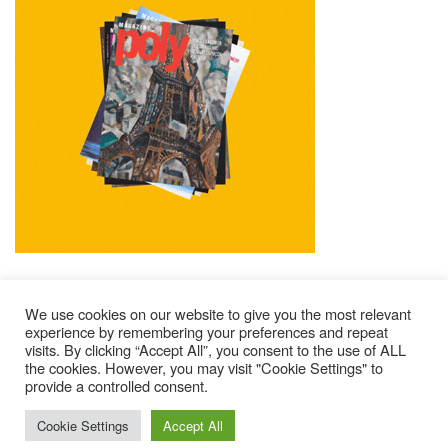
We use cookies on our website to give you the most relevant
experience by remembering your preferences and repeat
visits. By clicking “Accept All”, you consent to the use of ALL
Mentions Légales
Contacts
Où Trouver Poly ?
the cookies. However, you may visit "Cookie Settings" to
provide a controlled consent.
Lire Les Anciens N°
S’abonner À Poly
Qui Sommes-Nous ?
© 2025 – Magazine Poly – BKN
Cookie Settings
Accept All