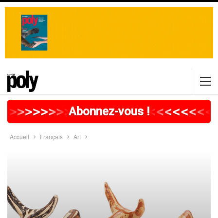
>
>
>
>
>
>
>
>
>
>
>
>
>
>
>
>
>
<
<
<
<
<
<
<
<
Abonnez-vous !
Accueil
Français
Art