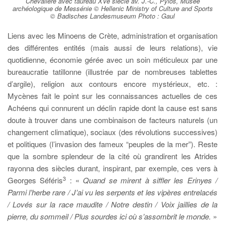
Chevalière avec taureau XVe siècle av. J.-C., Pylos, Musée
archéologique de Messénie © Hellenic Ministry of Culture and Sports
© Badisches Landesmuseum Photo : Gaul
Liens avec les Minoens de Crète, administration et organisation
des différentes entités (mais aussi de leurs relations), vie
quotidienne, économie gérée avec un soin méticuleux par une
bureaucratie tatillonne (illustrée par de nombreuses tablettes
d’argile), religion aux contours encore mystérieux, etc. :
Mycènes fait le point sur les connaissances actuelles de ces
Achéens qui connurent un déclin rapide dont la cause est sans
doute à trouver dans une combinaison de facteurs naturels (un
changement climatique), sociaux (des révolutions successives)
et politiques (l’invasion des fameux “peuples de la mer”). Reste
que la sombre splendeur de la cité où grandirent les Atrides
rayonna des siècles durant, inspirant, par exemple, ces vers à
3
Georges Séféris
: «
Quand se mirent à siffler les Erinyes /
Parmi l’herbe rare / J’ai vu les serpents et les vipères entrelacés
/ Lovés sur la race maudite / Notre destin / Voix jaillies de la
pierre, du sommeil / Plus sourdes ici où s’assombrit le monde.
»