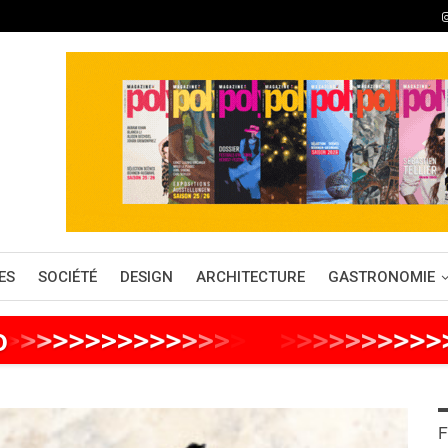
ES
SOCIÉTÉ
DESIGN
ARCHITECTURE
GASTRONOMIE
o
>
>
>
>
>
>
>
>
>
>
>
>
>
>
>
>
>
>
>
>
>
>
>
>
F