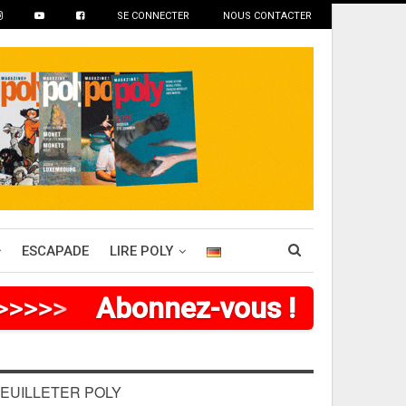
SE CONNECTER
NOUS CONTACTER
ESCAPADE
LIRE POLY
>
>
>
>
>
>
Abonnez-vous !
EUILLETER POLY