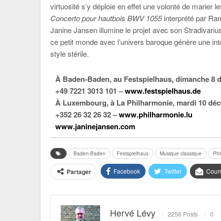
virtuosité s’y déploie en effet une volonté de marier 
Concerto pour hautbois BWV 1055
interprété par Ra
Janine Jansen illumine le projet avec son Stradivarius
ce petit monde avec l’univers baroque génère une inter
style stérile.
À Baden-Baden, au Festspielhaus, dimanche 8 
+49 7221 3013 101 –
www.festspielhaus.de
À Luxembourg, à La Philharmonie, mardi 10 dé
+352 26 32 26 32 –
www.philharmonie.lu
www.janinejansen.com
Baden-Baden
Festspielhaus
Musique classique
Phi
Facebook
Twitter
Courr
Partager
Hervé Lévy
2256 Posts
0