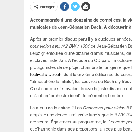
Partager
Accompagnée d’une douzaine de complices, la vio
musicales de Jean-Sébastien Bach. À découvrir
Après un premier disque paru il y a quelques années, o
pour violon seul n°2 BWV 1004
de Jean-Sébastien Ba
Leipzig” entourée d’une dizaine d’amis musiciens, de s
et claveciniste Jan. À l’écoute du CD paru fin octobre
protagonistes de ce projet chambriste, un genre que l
festival à Utrecht
dont la onzième édition se déroulera 
“atmosphère familiale”, les œuvres de Bach s’y trouva
C’est comme s’ils avaient trouvé la juste distance entr
créant un “orchestre idéal”, forcément éphémère.
Le menu de la soirée ? Les
Concertos pour violon 
emplis d’une douce luminosité tandis que le
BWV 10
orchestre. Également au programme, le
Concerto po
et d’harmonie dans ses proportions, un des plus bea