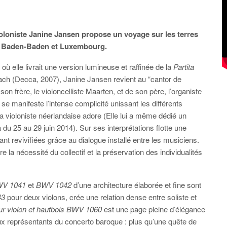
loniste Janine Jansen propose un voyage sur les terres
 à Baden-Baden et Luxembourg.
ù elle livrait une version lumineuse et raffinée de la
Partita
ch (Decca, 2007), Janine Jansen revient au “cantor de
on frère, le violoncelliste Maarten, et de son père, l’organiste
 se manifeste l’intense complicité unissant les différents
a violoniste néerlandaise adore (Elle lui a même dédié un
du 25 au 29 juin 2014). Sur ses interprétations flotte une
nt revivifiées grâce au dialogue installé entre les musiciens.
e la nécessité du collectif et la préservation des individualités
BWV 1041
et
BWV 1042
d’une architecture élaborée et fine sont
43
pour deux violons, crée une relation dense entre soliste et
ur violon et hautbois BWV 1060
est une page pleine d’élégance
ux représentants du concerto baroque : plus qu’une quête de