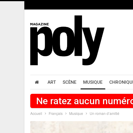
ART
SCÈNE
MUSIQUE
CHRONIQU
Ne ratez aucun numér
Accueil
Français
Musique
Un roman d’amitié