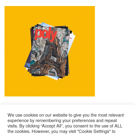
We use cookies on our website to give you the most relevant
experience by remembering your preferences and repeat
visits. By clicking “Accept All”, you consent to the use of ALL
Mentions Légales
Contacts
Où Trouver Poly ?
the cookies. However, you may visit "Cookie Settings" to