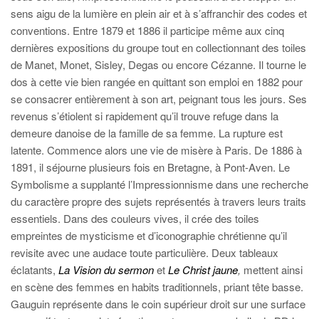
sens aigu de la lumière en plein air et à s’affranchir des codes et
conventions. Entre 1879 et 1886 il participe même aux cinq
dernières expositions du groupe tout en collectionnant des toiles
de Manet, Monet, Sisley, Degas ou encore Cézanne. Il tourne le
dos à cette vie bien rangée en quittant son emploi en 1882 pour
se consacrer entièrement à son art, peignant tous les jours. Ses
revenus s’étiolent si rapidement qu’il trouve refuge dans la
demeure danoise de la famille de sa femme. La rupture est
latente. Commence alors une vie de misère à Paris. De 1886 à
1891, il séjourne plusieurs fois en Bretagne, à Pont-Aven. Le
Symbolisme a supplanté l’Impressionnisme dans une recherche
du caractère propre des sujets représentés à travers leurs traits
essentiels. Dans des couleurs vives, il crée des toiles
empreintes de mysticisme et d’iconographie chrétienne qu’il
revisite avec une audace toute particulière. Deux tableaux
éclatants,
La Vision du sermon
et
Le Christ jaune
,
mettent ainsi
en scène des femmes en habits traditionnels, priant tête basse.
Gauguin représente dans le coin supérieur droit sur une surface