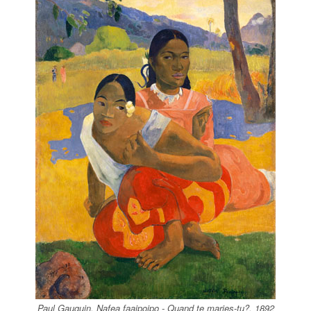
Paul Gauguin, Nafea faaipoipo - Quand te maries-tu?, 1892