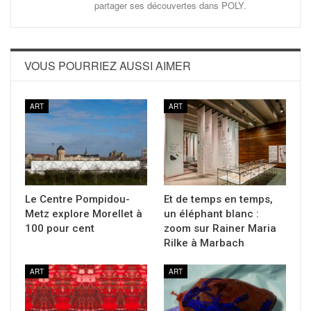
partager ses découvertes dans POLY.
VOUS POURRIEZ AUSSI AIMER
ART
ART
Le Centre Pompidou-
Et de temps en temps,
Metz explore Morellet à
un éléphant blanc :
100 pour cent
zoom sur Rainer Maria
Rilke à Marbach
ART
ART