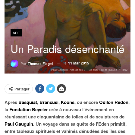
ART
Un Paradis désenchanté
le
11 Mar 2015
Par
Thomas Flagel
Paul Gauguin, Aha oe feii ? – Eh quoi ! Tu es jalouse ?, 1892
Partager
Après
Basquiat
,
Brancusi
,
Koons
, ou encore
Odilon Redon
,
la
Fondation Beyeler
crée à nouveau l’événement en
réunissant une cinquantaine de toiles et de sculptures de
Paul Gauguin
. Un voyage dans sa quête de l’Eden primitif,
entre tableaux spirituels et vahinés dénudées des îles des