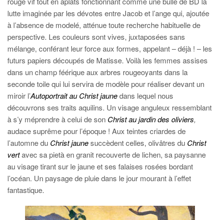
rouge vif tout en aplats fonctionnant comme une bulle de BD la
lutte imaginée par les dévotes entre Jacob et l’ange qui, ajoutée
à l’absence de modelé, atténue toute recherche habituelle de
perspective. Les couleurs sont vives, juxtaposées sans
mélange, conférant leur force aux formes, appelant – déjà ! – les
futurs papiers découpés de Matisse. Voilà les femmes assises
dans un champ féérique aux arbres rougeoyants dans la
seconde toile qui lui servira de modèle pour réaliser devant un
miroir l’
Autoportrait au Christ jaune
dans lequel nous
découvrons ses traits aquilins. Un visage anguleux ressemblant
à s’y méprendre à celui de son
Christ au jardin des oliviers
,
audace suprême pour l’époque ! Aux teintes criardes de
l’automne du
Christ jaune
succèdent celles, olivâtres du
Christ
vert
avec sa pietà en granit recouverte de lichen, sa paysanne
au visage tirant sur le jaune et ses falaises rosées bordant
l’océan. Un paysage de pluie dans le jour mourant à l’effet
fantastique.