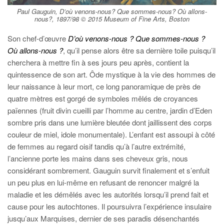
Paul Gauguin, D’où venons-nous? Que sommes-nous? Où allons-
nous?, 1897/98 © 2015 Museum of Fine Arts, Boston
Son chef-d’œuvre
D’où venons-nous ? Que sommes-nous ?
Où allons-nous ?
, qu’il pense alors être sa dernière toile puisqu’il
cherchera à mettre fin à ses jours peu après, contient la
quintessence de son art. Ôde mystique à la vie des hommes de
leur naissance à leur mort, ce long panoramique de près de
quatre mètres est gorgé de symboles mêlés de croyances
païennes (fruit divin cueilli par l’homme au centre, jardin d’Eden
sombre pris dans une lumière bleutée dont jaillissent des corps
couleur de miel, idole monumentale). L’enfant est assoupi à côté
de femmes au regard oisif tandis qu’à l’autre extrémité,
l’ancienne porte les mains dans ses cheveux gris, nous
considérant sombrement. Gauguin survit finalement et s’enfuit
un peu plus en lui-même en refusant de renoncer malgré la
maladie et les démêlés avec les autorités lorsqu’il prend fait et
cause pour les autochtones. Il poursuivra l’expérience insulaire
jusqu’aux Marquises, dernier de ses paradis désenchantés