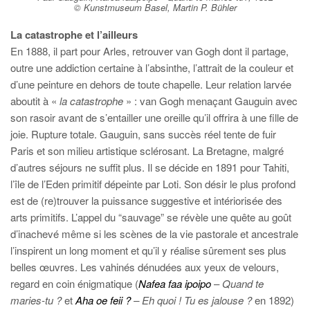
© Kunstmuseum Basel, Martin P. Bühler
La catastrophe et l’ailleurs
En 1888, il part pour Arles, retrouver van Gogh dont il partage,
outre une addiction certaine à l’absinthe, l’attrait de la couleur et
d’une peinture en dehors de toute chapelle. Leur relation larvée
aboutit à «
la catastrophe
» : van Gogh menaçant Gauguin avec
son rasoir avant de s’entailler une oreille qu’il offrira à une fille de
joie. Rupture totale. Gauguin, sans succès réel tente de fuir
Paris et son milieu artistique sclérosant. La Bretagne, malgré
d’autres séjours ne suffit plus. Il se décide en 1891 pour Tahiti,
l’île de l’Eden primitif dépeinte par Loti. Son désir le plus profond
est de (re)trouver la puissance suggestive et intériorisée des
arts primitifs. L’appel du “sauvage” se révèle une quête au goût
d’inachevé même si les scènes de la vie pastorale et ancestrale
l’inspirent un long moment et qu’il y réalise sûrement ses plus
belles œuvres. Les vahinés dénudées aux yeux de velours,
regard en coin énigmatique (
Nafea faa ipoipo
–
Quand te
maries-tu ?
et
Aha oe feii ?
– Eh quoi ! Tu es jalouse ?
en 1892)