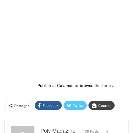
Publish
at
Calaméo
or
browse
the library.
Facebook
Twitter
Courriel
Partager
Poly Magazine
138 Posts
0