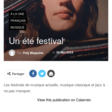
À LA UNE
FRANÇAIS
MUSIQUE
Un été festival
le
30 Mai 2024
Par
Poly Magazine
Partager
Les festivals de musique actuelle, musique classique et jazz à
ne pas manquer.
View this publication on Calaméo