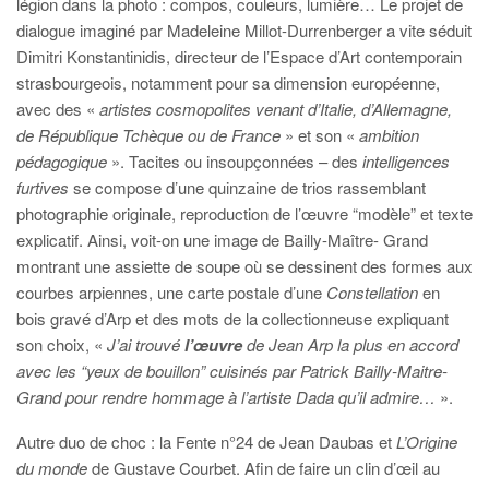
légion dans la photo : compos, couleurs, lumière… Le projet de
dialogue imaginé par Madeleine Millot-Durrenberger a vite séduit
Dimitri Konstantinidis, directeur de l’Espace d’Art contemporain
strasbourgeois, notamment pour sa dimension européenne,
avec des «
artistes cosmopolites venant d’Italie, d’Allemagne,
de République Tchèque ou de France
» et son «
ambition
pédagogique
». Tacites ou insoupçonnées – des
intelligences
furtives
se compose d’une quinzaine de trios rassemblant
photographie originale, reproduction de l’œuvre “modèle” et texte
explicatif. Ainsi, voit-on une image de Bailly-Maître- Grand
montrant une assiette de soupe où se dessinent des formes aux
courbes arpiennes, une carte postale d’une
Constellation
en
bois gravé d’Arp et des mots de la collectionneuse expliquant
son choix, «
J’ai trouvé
l’œuvre
de Jean Arp la plus en accord
avec les “yeux de bouillon” cuisinés par Patrick Bailly-Maitre-
Grand pour rendre hommage à l’artiste Dada qu’il admire…
».
Autre duo de choc : la Fente n°24 de Jean Daubas et
L’Origine
du monde
de Gustave Courbet. Afin de faire un clin d’œil au