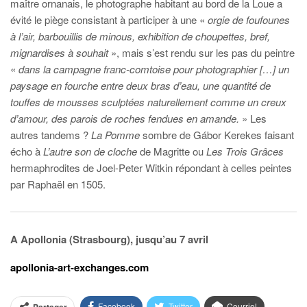
maître ornanais, le photographe habitant au bord de la Loue a
évité le piège consistant à participer à une «
orgie de foufounes
à l’air, barbouillis de minous, exhibition de choupettes, bref,
mignardises à souhait
», mais s’est rendu sur les pas du peintre
«
dans la campagne franc-comtoise pour photographier […] un
paysage en fourche entre deux bras d’eau, une quantité de
touffes de mousses sculptées naturellement comme un creux
d’amour, des parois de roches fendues en amande.
» Les
autres tandems ?
La Pomme
sombre de Gábor Kerekes faisant
écho à
L’autre son de cloche
de Magritte ou
Les Trois Grâces
hermaphrodites de Joel-Peter Witkin répondant à celles peintes
par Raphaël en 1505.
A Apollonia (Strasbourg), jusqu’au 7 avril
apollonia-art-exchanges.com
Facebook
Twitter
Courriel