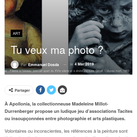
ART
Tu veux ma photo ?
le
4 Mar 2019
Par
Emmanuel Dosda
Bas , Fillette à l’oiseau, premier quart du XVIe siècle et à droite Jacques Gimel, L’oiseau mort, 1963
Partager
À Apollonia, la collectionneuse Madeleine Millot-
Durrenberger propose un ludique jeu d’associations Tacites
ou insoupçonnées entre photographie et arts plastiques.
Volontaires ou inconscientes, les références à la peinture sont