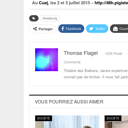
Au
Cuej
, les 2 et 3 juillet 2015 –
http://48h.pigist
Strasbourg
Facebook
Twitter
Courr
Partager
Thomas Flagel
1035 Posts
Comments
Théâtre des Balkans, danse expériment
connait pas de limites. Il nous fait p
VOUS POURRIEZ AUSSI AIMER
SOCIÉTÉ
SOCIÉTÉ