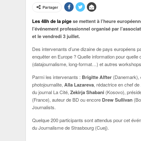
Partager
Les 48h de la pige
se mettent à l’heure européenne
l’événement professionnel organisé par l’associa
et le vendredi 3 juillet.
Des intervenants d’une dizaine de pays européens p
enquêter en Europe ? Quelle information pour quelle 
(datajournalisme, long-format…) et autres workshops
Parmi les intervenants :
Brigitte Alfter
(Danemark), d
photojournalite,
Alla Lazareva
, rédactrice en chef de
du journal La Cité,
Zekirja Shabani
(Kosovo), préside
(France), auteur de BD ou encore
Drew Sullivan
(Bos
Journalists.
Quelque 200 participants sont attendus pour cet évé
du Journalisme de Strasbourg (Cuej).