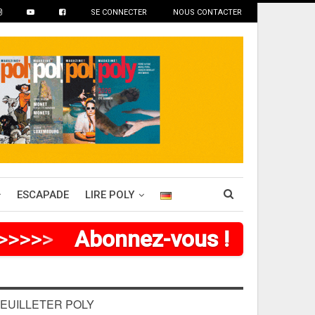
SE CONNECTER
NOUS CONTACTER
ESCAPADE
LIRE POLY
>
>
>
>
>
>
Abonnez-vous !
EUILLETER POLY