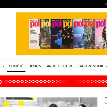
ES
SOCIÉTÉ
DESIGN
ARCHITECTURE
GASTRONOMIE
o
>
>
>
>
>
>
>
>
>
>
>
>
>
>
>
>
>
>
>
>
>
>
>
>
F