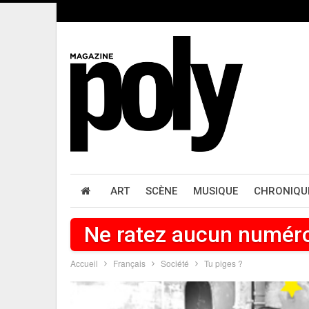
ART
SCÈNE
MUSIQUE
CHRONIQU
Ne ratez aucun numér
Accueil
Français
Société
Tu piges ?