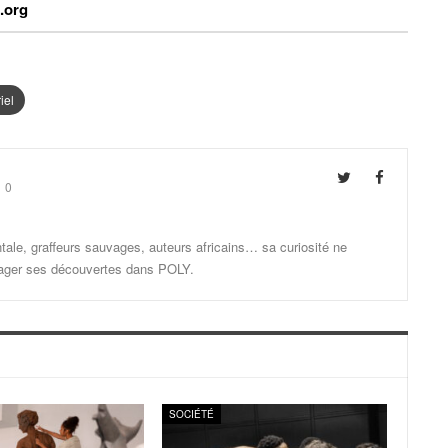
e.org
iel
0
ale, graffeurs sauvages, auteurs africains… sa curiosité ne
artager ses découvertes dans POLY.
SOCIÉTÉ