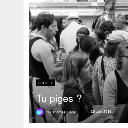
SOCIÉTÉ
Tu piges ?
le
30 Juin 2015
Par
Thomas Flagel