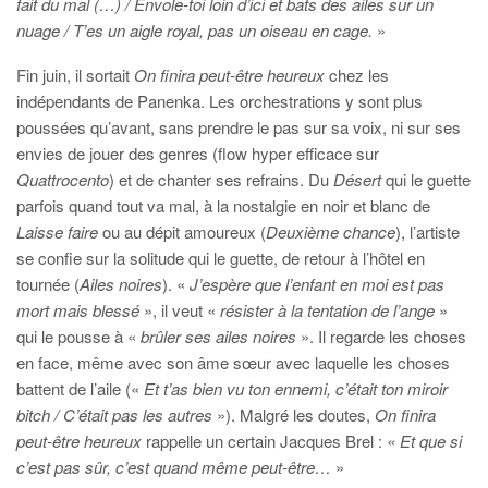
fait du mal (…) / Envole-toi loin d’ici et bats des ailes sur un
nuage / T’es un aigle royal, pas un oiseau en cage.
»
Fin juin, il sortait
On finira peut-être heureux
chez les
indépendants de Panenka. Les orchestrations y sont plus
poussées qu’avant, sans prendre le pas sur sa voix, ni sur ses
envies de jouer des genres (flow hyper efficace sur
Quattrocento
) et de chanter ses refrains. Du
Désert
qui le guette
parfois quand tout va mal, à la nostalgie en noir et blanc de
Laisse faire
ou au dépit amoureux (
Deuxième chance
), l’artiste
se confie sur la solitude qui le guette, de retour à l’hôtel en
tournée (
Ailes noires
). «
J’espère que l’enfant en moi est pas
mort mais blessé
», il veut «
résister à la tentation de l’ange
»
qui le pousse à «
brûler ses ailes noires
». Il regarde les choses
en face, même avec son âme sœur avec laquelle les choses
battent de l’aile («
Et t’as bien vu ton ennemi, c’était ton miroir
bitch / C’était pas les autres
»). Malgré les doutes,
On finira
peut-être heureux
rappelle un certain Jacques Brel :
« Et que si
c’est pas sûr, c’est quand même peut-être…
»