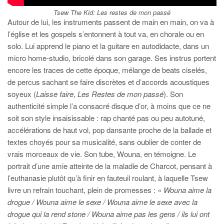
Tsew The Kid:
Les restes de mon passé
Autour de lui, les instruments passent de main en main, on va à
l’église et les gospels s’entonnent à tout va, en chorale ou en
solo. Lui apprend le piano et la guitare en autodidacte, dans un
micro home-studio, bricolé dans son garage. Ses instrus portent
encore les traces de cette époque, mélange de beats ciselés,
de percus sachant se faire discrètes et d’accords acoustiques
soyeux (
Laisse faire
,
Les Restes de mon passé
). Son
authenticité simple l’a consacré disque d’or, à moins que ce ne
soit son style insaisissable : rap chanté pas ou peu autotuné,
accélérations de haut vol, pop dansante proche de la ballade et
textes choyés pour sa musicalité, sans oublier de conter de
vrais morceaux de vie. Son tube, Wouna, en témoigne. Le
portrait d’une amie atteinte de la maladie de Charcot, pensant à
l’euthanasie plutôt qu’à finir en fauteuil roulant, à laquelle Tsew
livre un refrain touchant, plein de promesses : «
Wouna aime la
drogue / Wouna aime le sexe / Wouna aime le sexe avec la
drogue qui la rend stone / Wouna aime pas les gens / ils lui ont