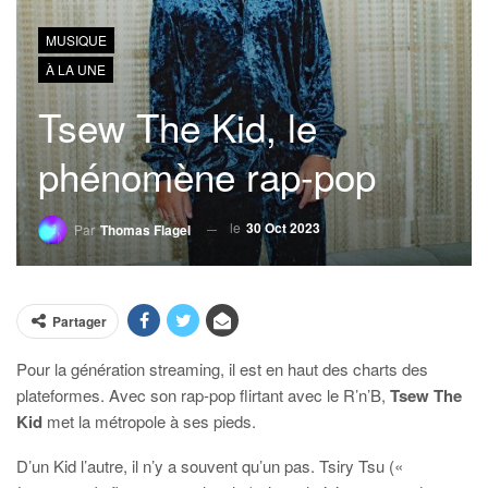
MUSIQUE
À LA UNE
Tsew The Kid, le
phénomène rap-pop
le
30 Oct 2023
Par
Thomas Flagel
Partager
Pour la génération streaming, il est en haut des charts des
plateformes. Avec son rap-pop flirtant avec le R’n’B,
Tsew The
Kid
met la métropole à ses pieds.
D’un Kid l’autre, il n’y a souvent qu’un pas. Tsiry Tsu («