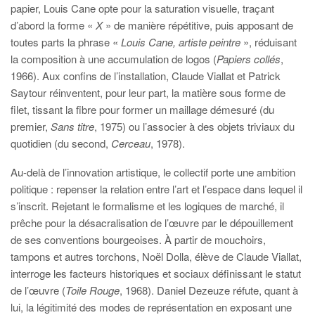
papier, Louis Cane opte pour la saturation visuelle, traçant
d’abord la forme «
X
» de manière répétitive, puis apposant de
toutes parts la phrase «
Louis Cane, artiste peintre
», réduisant
la composition à une accumulation de logos (
Papiers collés
,
1966). Aux confins de l’installation, Claude Viallat et Patrick
Saytour réinventent, pour leur part, la matière sous forme de
filet, tissant la fibre pour former un maillage démesuré (du
premier,
Sans titre
, 1975) ou l’associer à des objets triviaux du
quotidien (du second,
Cerceau
, 1978).
Au-delà de l’innovation artistique, le collectif porte une ambition
politique : repenser la relation entre l’art et l’espace dans lequel il
s’inscrit. Rejetant le formalisme et les logiques de marché, il
prêche pour la désacralisation de l’œuvre par le dépouillement
de ses conventions bourgeoises. À partir de mouchoirs,
tampons et autres torchons, Noël Dolla, élève de Claude Viallat,
interroge les facteurs historiques et sociaux définissant le statut
de l’œuvre (
Toile Rouge
, 1968). Daniel Dezeuze réfute, quant à
lui, la légitimité des modes de représentation en exposant une