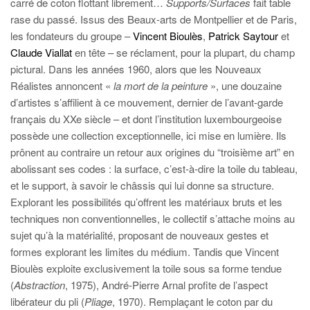
carré de coton flottant librement…
Supports/Surfaces
fait table
rase du passé. Issus des Beaux-arts de Montpellier et de Paris,
les fondateurs du groupe –
Vincent Bioulès
,
Patrick Saytour
et
Claude Viallat
en tête – se réclament, pour la plupart, du champ
pictural. Dans les années 1960, alors que les Nouveaux
Réalistes annoncent «
la mort de la peinture
», une douzaine
d’artistes s’affilient à ce mouvement, dernier de l’avant-garde
français du XXe siècle – et dont l’institution luxembourgeoise
possède une collection exceptionnelle, ici mise en lumière. Ils
prônent au contraire un retour aux origines du “troisième art” en
abolissant ses codes : la surface, c’est-à-dire la toile du tableau,
et le support, à savoir le châssis qui lui donne sa structure.
Explorant les possibilités qu’offrent les matériaux bruts et les
techniques non conventionnelles, le collectif s’attache moins au
sujet qu’à la matérialité, proposant de nouveaux gestes et
formes explorant les limites du médium. Tandis que Vincent
Bioulès exploite exclusivement la toile sous sa forme tendue
(
Abstraction
, 1975), André-Pierre Arnal profite de l’aspect
libérateur du pli (
Pliage
, 1970). Remplaçant le coton par du