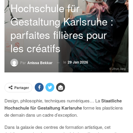
Hochschule für
Gestaltung Karlsruhe :
parfaites filières pour
les créatifs
le
29 Jan 2026
Par
Anissa Bekkar
© Jihye Jang
Partager
Design, philosophie, techniques numériques… La
Staatliche
Hochschule
für Gestaltung Karlsruhe
forme les plasticiens
de demain dans un cadre d’exception.
Dans la galaxie des centres de formation artistique, cet