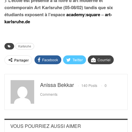
> L’école est présente à la foire d’art moderne et
contemporain Art Karlsruhe (05-08/02) tandis que six
étudiants exposent à l’espace
academy:square
–
art-
karlsruhe.de
Karlsruhe
Facebook
Twitter
Courriel
Partager
Anissa Bekkar
140 Posts
0
Comments
VOUS POURRIEZ AUSSI AIMER