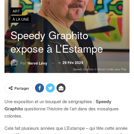
ART
À LA UNE
Speedy Graphito
expose à L’Estampe
le
29 Fév 2024
Par
Hervé Lévy
Speedy Graphito © Benoît Linder pour Poly
Partager
Une exposition et un bouquet de sérigraphies :
Speedy
Graphito
questionne l’histoire de l’art dans des mosaïques
colorées.
Cela fait plusieurs années que L’Estampe – qui fête cette année
e