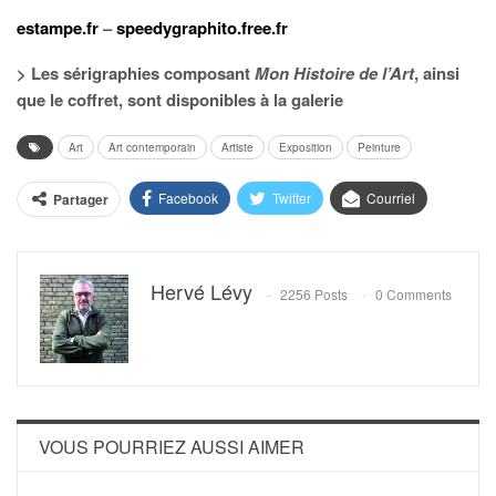
estampe.fr
–
speedygraphito.free.fr
> Les sérigraphies composant
Mon Histoire de l’Art
, ainsi
que le coffret, sont disponibles à la galerie
Art
Art contemporain
Artiste
Exposition
Peinture
Facebook
Twitter
Courriel
Partager
Hervé Lévy
2256 Posts
0 Comments
VOUS POURRIEZ AUSSI AIMER