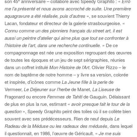
son 45
anniversaire – collabore avec Speedy Graphito : «
Erró
me l’a présenté et nous avons accroché de suite. Une première
aquagravure a été réalisée, puis d’autres
», se souvient Thierry
Lacan, fondateur et directeur de la galerie strasbourgeoise. «
Connu comme un des pionniers français du street art, il est
aussi un peintre d’atelier qui aime plus que tout se confronter à
l’histoire de l’art, dans une recherche continuelle.
» De ce
compagnonnage est née une exposition regroupant des œuvres
de toutes les époques et un jeu de sept sérigraphies, réunies
dans un coffret intitulé
Mon Histoire de l’Art
. Olivier Rizzo – le
nom de baptême de notre homme – y livre sa version, colorée
et inspirée, d’icônes comme
La Jeune fille à la perle
de
Vermeer,
Le Déjeuner sur l’herbe
de Manet,
La Liseuse
de
Fragonard ou encore
Femmes de Tahiti
de Gauguin. Délaissant
de plus en plus la rue, estimant «
avoir presque fait le tour de la
question
», Speedy Graphito peint des toiles où il se collète bien
souvent avec ses prédécesseurs. Rien de neuf depuis
Le
Radeau de la Méduse ou les radeaux des médusés
, dans lequel
il questionnait, en 1986, l’œuvre de Géricault. «
Je me suis