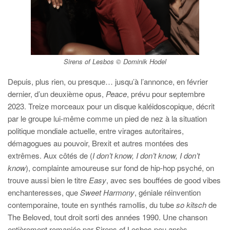
Sirens of Lesbos © Dominik Hodel
Depuis, plus rien, ou presque… jusqu’à l’annonce, en février
dernier, d’un deuxième opus,
Peace
, prévu pour septembre
2023. Treize morceaux pour un disque kaléidoscopique, décrit
par le groupe lui-même comme un pied de nez à la situation
politique mondiale actuelle, entre virages autoritaires,
démagogues au pouvoir, Brexit et autres montées des
extrêmes. Aux côtés de (
I don’t know, I don’t know, I don’t
know
), complainte amoureuse sur fond de hip-hop psyché, on
trouve aussi bien le titre
Easy
, avec ses bouffées de good vibes
enchanteresses, que
Sweet Harmony
, géniale réinvention
contemporaine, toute en synthés ramollis, du tube
so kitsch
de
The Beloved, tout droit sorti des années 1990. Une chanson
entièrement remaniée par Sirens of Lesbos peu après