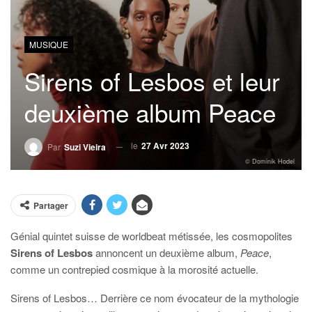
MUSIQUE
Sirens of Lesbos et leur
deuxième album Peace
le
27 Avr 2023
Par
Suzi Vieira
© Dominik Hodel
Partager
Génial quintet suisse de worldbeat métissée, les cosmopolites
Sirens of Lesbos
annoncent un deuxième album,
Peace
,
comme un contrepied cosmique à la morosité actuelle.
Sirens of Lesbos… Derrière ce nom évocateur de la mythologie