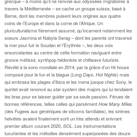
grecque – à moins qu’il ne renvoie aux odyssées migratoires à
travers la Méditerranée – se cache un groupe suisse, basé à
Berne, dont les membres puisent leurs origines aux quatre
coins de l’Europe et dans la corne de l’Afrique. Un
pluriculturalisme fièrement assumé, qu’incarnent notamment les
soeurs Jasmina et Nabyla Serag – dont les parents ont traversé
la mer pour fuir le Soudan et l’Érythrée –, les deux voix
ensorcelantes au centre de cette formation naviguant entre
groove métissé, synthpop hédoniste et chillwave futuriste.
Révélé à la sono mondiale en 2014, par la grâce d’un hit house
composé pour le fun et la blague (
Long Days, Hot Nights
) mais
qui embrasa les plages d’Ibiza et les mena jusque chez Sony, le
quintet avait renoncé au
star system
des majors qui lui tendaient
les bras pour se laisser guider par sa seule passion. Férues de
bonnes références, telles celles qui parsèment
How Many Miles
(des Fugees aux génériques de sitcoms familiales), les sirènes
helvètes avaient finalement sorti un très attendu et enivrant
premier album courant 2020,
SOL
. Les instrumentations
luxuriantes et les mélodies densément superposées des douze