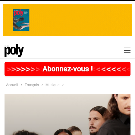
>
>
>
>
>
>
>
>
>
>
>
>
>
>
>
>
>
<
<
<
<
<
<
<
<
<
Abonnez-vous !
Accueil
Français
Musique