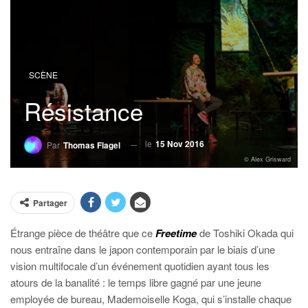
SCÈNE
Résistance
le
15 Nov 2016
Par
Thomas Flagel
© Alex Grisward
Partager
Étrange pièce de théâtre que ce
Freetime
de Toshiki Okada qui
nous entraîne dans le japon contemporain par le biais d’une
vision multifocale d’un événement quotidien ayant tous les
atours de la banalité : le temps libre gagné par une jeune
employée de bureau, Mademoiselle Koga, qui s’installe chaque