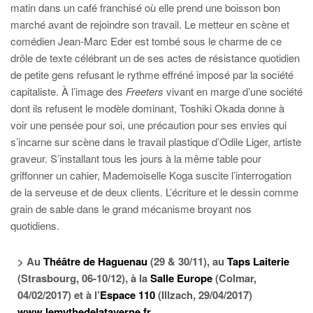
matin dans un café franchisé où elle prend une boisson bon
marché avant de rejoindre son travail. Le metteur en scène et
comédien Jean-Marc Eder est tombé sous le charme de ce
drôle de texte célébrant un de ses actes de résistance quotidien
de petite gens refusant le rythme effréné imposé par la société
capitaliste. À l’image des
Freeters
vivant en marge d’une société
dont ils refusent le modèle dominant, Toshiki Okada donne à
voir une pensée pour soi, une précaution pour ses envies qui
s’incarne sur scène dans le travail plastique d’Odile Liger, artiste
graveur. S’installant tous les jours à la même table pour
griffonner un cahier, Mademoiselle Koga suscite l’interrogation
de la serveuse et de deux clients. L’écriture et le dessin comme
grain de sable dans le grand mécanisme broyant nos
quotidiens.
> Au
Théâtre de Haguenau
(29 & 30/11), au
Taps Laiterie
(Strasbourg, 06-10/12), à la
Salle Europe
(Colmar,
04/02/2017) et à l’
Espace 110
(Illzach, 29/04/2017)
www.lemythedelataverne.fr