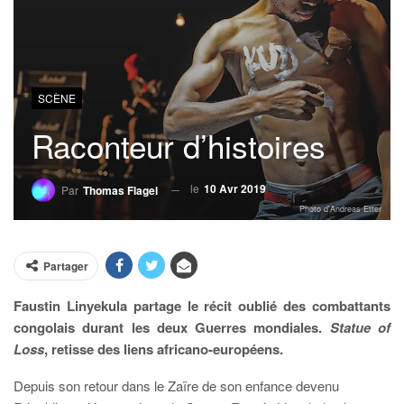
SCÈNE
Raconteur d’histoires
le
10 Avr 2019
Par
Thomas Flagel
Photo d'Andreas Etter
Partager
Faustin Linyekula partage le récit oublié des combattants
congolais durant les deux Guerres mondiales.
Statue of
Loss
, retisse des liens africano-européens.
Depuis son retour dans le Zaïre de son enfance devenu