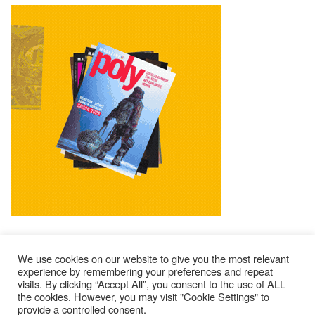
We use cookies on our website to give you the most relevant
experience by remembering your preferences and repeat
visits. By clicking “Accept All”, you consent to the use of ALL
Mentions Légales
Contacts
Où Trouver Poly ?
the cookies. However, you may visit "Cookie Settings" to
Lire Les Anciens N°
S’abonner À Poly
Qui Sommes-Nous ?
provide a controlled consent.