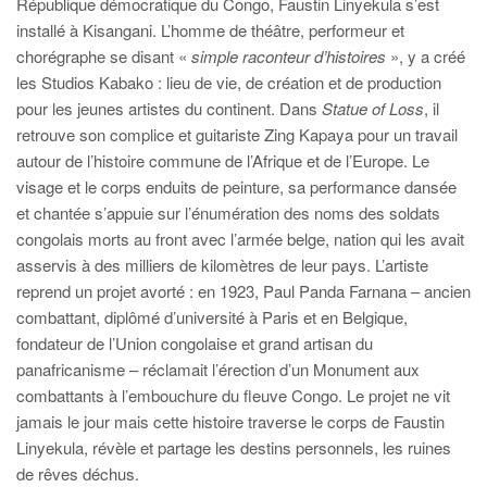
République démocratique du Congo, Faustin Linyekula s’est
installé à Kisangani. L’homme de théâtre, performeur et
chorégraphe se disant «
simple raconteur d’histoires
», y a créé
les Studios Kabako : lieu de vie, de création et de production
pour les jeunes artistes du continent. Dans
Statue of Loss
, il
retrouve son complice et guitariste Zing Kapaya pour un travail
autour de l’histoire commune de l’Afrique et de l’Europe. Le
visage et le corps enduits de peinture, sa performance dansée
et chantée s’appuie sur l’énumération des noms des soldats
congolais morts au front avec l’armée belge, nation qui les avait
asservis à des milliers de kilomètres de leur pays. L’artiste
reprend un projet avorté : en 1923, Paul Panda Farnana – ancien
combattant, diplômé d’université à Paris et en Belgique,
fondateur de l’Union congolaise et grand artisan du
panafricanisme – réclamait l’érection d’un Monument aux
combattants à l’embouchure du fleuve Congo. Le projet ne vit
jamais le jour mais cette histoire traverse le corps de Faustin
Linyekula, révèle et partage les destins personnels, les ruines
de rêves déchus.