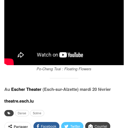
Po-Cheng Tsai :
Floating Flowers
Au
Escher Theater
(Esch-sur-Alzette) mardi 20 février
theatre.esch.lu
Danse
Scène
Facebook
Twitter
Courriel
Partager