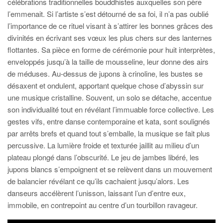
célébrations traditionnelles bouddhistes auxquelles son père
l’emmenait. Si l’artiste s’est détourné de sa foi, il n’a pas oublié
l’importance de ce rituel visant à s’attirer les bonnes grâces des
divinités en écrivant ses vœux les plus chers sur des lanternes
flottantes. Sa pièce en forme de cérémonie pour huit interprètes,
enveloppés jusqu’à la taille de mousseline, leur donne des airs
de méduses. Au-dessus de jupons à crinoline, les bustes se
désaxent et ondulent, apportant quelque chose d’abyssin sur
une musique cristalline. Souvent, un solo se détache, accentue
son individualité tout en révélant l’immuable force collective. Les
gestes vifs, entre danse contemporaine et kata, sont soulignés
par arrêts brefs et quand tout s’emballe, la musique se fait plus
percussive. La lumière froide et texturée jaillit au milieu d’un
plateau plongé dans l’obscurité. Le jeu de jambes libéré, les
jupons blancs s’empoignent et se relèvent dans un mouvement
de balancier révélant ce qu’ils cachaient jusqu’alors. Les
danseurs accélèrent l’unisson, laissant l’un d’entre eux,
immobile, en contrepoint au centre d’un tourbillon ravageur.