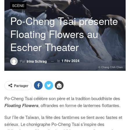
SCÈNE
Po-Cheng Tsai présente
Floating Flowers au
Escher Theater
le
1 Fév 2024
Par
Irina Schrag
© Chang Chih Chen
Partager
Po-Cheng Tsai célèbre son père et la tradition bouddhiste des
Floating Flowers
, offrandes en forme de lanternes flottantes.
Sur l’île de Taïwan, la fête des fantômes se tient avec fastes et
sérieux. Le chorégraphe Po-Cheng Tsai s’inspire des