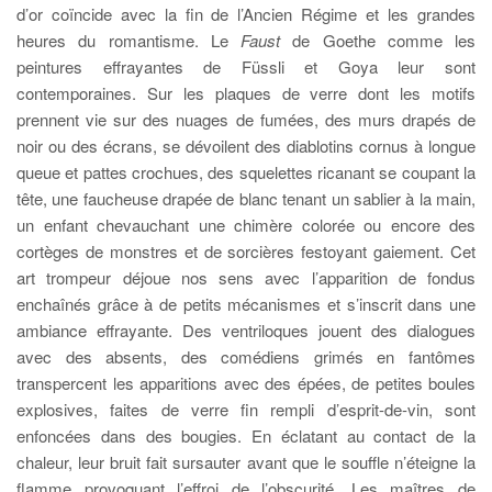
d’or coïncide avec la fin de l’Ancien Régime et les grandes
heures du romantisme. Le
Faust
de Goethe comme les
peintures effrayantes de Füssli et Goya leur sont
contemporaines. Sur les plaques de verre dont les motifs
prennent vie sur des nuages de fumées, des murs drapés de
noir ou des écrans, se dévoilent des diablotins cornus à longue
queue et pattes crochues, des squelettes ricanant se coupant la
tête, une faucheuse drapée de blanc tenant un sablier à la main,
un enfant chevauchant une chimère colorée ou encore des
cortèges de monstres et de sorcières festoyant gaiement. Cet
art trompeur déjoue nos sens avec l’apparition de fondus
enchaînés grâce à de petits mécanismes et s’inscrit dans une
ambiance effrayante. Des ventriloques jouent des dialogues
avec des absents, des comédiens grimés en fantômes
transpercent les apparitions avec des épées, de petites boules
explosives, faites de verre fin rempli d’esprit-de-vin, sont
enfoncées dans des bougies. En éclatant au contact de la
chaleur, leur bruit fait sursauter avant que le souffle n’éteigne la
flamme provoquant l’effroi de l’obscurité. Les maîtres de