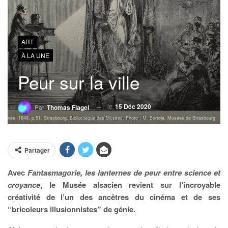
ART
À LA UNE
Peur sur la ville
le
15 Déc 2020
Par
Thomas Flagel
nnée, 1849, p.51. Strasbourg, Bibliothèque des Musées. Photo : M. Bertola, Musées de Strasbourg
Partager
Avec
Fantasmagorie, les lanternes de peur entre science et
croyance
, le Musée alsacien revient sur l’incroyable
créativité de l’un des ancêtres du cinéma et de ses
“bricoleurs illusionnistes” de génie.