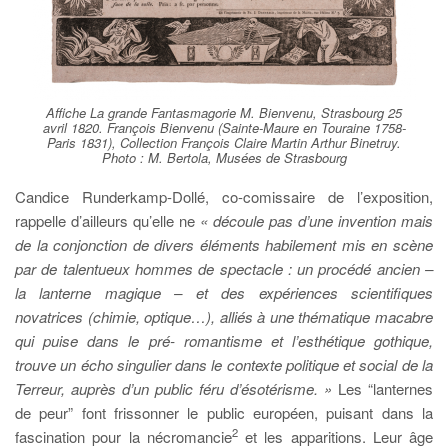
Affiche La grande Fantasmagorie M. Bienvenu, Strasbourg 25
avril 1820. François Bienvenu (Sainte-Maure en Touraine 1758-
Paris 1831), Collection François Claire Martin Arthur Binetruy.
Photo : M. Bertola, Musées de Strasbourg
Candice Runderkamp-Dollé, co-comissaire de l’exposition,
rappelle d’ailleurs qu’elle ne
« découle pas d’une invention mais
de la conjonction de divers éléments habilement mis en scène
par de talentueux hommes de spectacle : un procédé ancien –
la lanterne magique – et des expériences scientifiques
novatrices (chimie, optique…), alliés à une thématique macabre
qui puise dans le pré- romantisme et l’esthétique gothique,
trouve un écho singulier dans le contexte politique et social de la
Terreur, auprès d’un public
féru d’ésotérisme. »
Les “lanternes
de peur” font frissonner le public européen, puisant dans la
2
fascination pour la nécromancie
et les apparitions. Leur âge