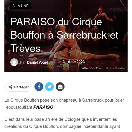
À LA UNE
PARAISO du Cirque
Bouffon à Sarrebruck et
Trèves
le
31 Août 2023
Par
Daniel Vogel
PARAISO // Photo : Dmitry Shakhin
Partager
Le Cirque Bouffon pose son chapiteau à Sarrebruck pour jouer
l’époustouflant
PARAISO
.
C’est dans leur base arrière de Cologne que s’inventent les
créations du Cirque Bouffon, compagnie indépendante ayant