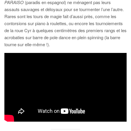
PARAISO
(paradis en espagnol) ne ménagent pas leurs
assauts sauvages et déloyaux pour se tourmenter l’une l’autre.
Rares sont les tours de magie fait d’aussi près, comme les
contorsions sur piano à roulettes, ou encore les tournoiements
de la roue Cyr à quelques centimètres des premiers rangs et les
acrobaties sur barre de pole dance en plein spinning (la barre
tourne sur elle-même !).