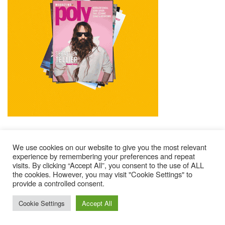
We use cookies on our website to give you the most relevant
experience by remembering your preferences and repeat
visits. By clicking “Accept All”, you consent to the use of ALL
Mentions Légales
Contacts
Où Trouver Poly ?
the cookies. However, you may visit "Cookie Settings" to
provide a controlled consent.
Lire Les Anciens N°
S’abonner À Poly
Qui Sommes-Nous ?
© 2025 – Magazine Poly – BKN
Cookie Settings
Accept All