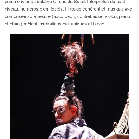
peu à envier au célèbre Cirque du Soleil. Interprètes de haut
niveau, numéros bien ficelés, fil rouge cohérent et musique
live
composée sur-mesure (accordéon, contrebasse, violon, piano
et chant) mêlent inspirations balkaniques et tango.