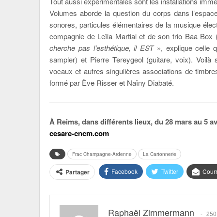
Tout aussi expérimentales sont les installations im
Volumes aborde la question du corps dans l’espace 
sonores, particules élémentaires de la musique élec
compagnie de Leïla Martial et de son trio Baa Box 
cherche pas l’esthétique, il EST
», explique celle q
sampler) et Pierre Tereygeol (guitare, voix). Voilà
vocaux et autres singulières associations de timbres.
formé par Ève Risser et Naïny Diabaté.
À Reims, dans différents lieux, du 28 mars au 5 av
cesare-cncm.com
Frac Champagne-Ardenne
La Cartonnerie
Facebook
Twitter
Courr
Partager
Raphaël Zimmermann
250