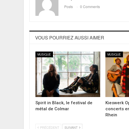
Posts
0 Comments
VOUS POURRIEZ AUSSI AIMER
MUSIQUE
MUSIQUE
Spirit in Black, le festival de
Kieswerk Op
métal de Colmar
concerts en
Rhein
PRÉCÉDENT
SUIVANT