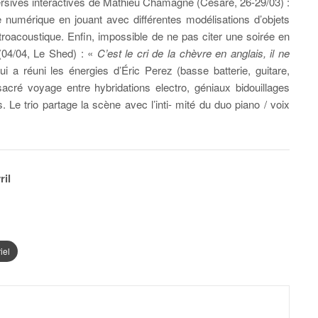
mersives interactives de Mathieu Chamagne (Césaré, 26-29/03) :
numérique en jouant avec différentes modélisations d’objets
troacoustique. Enfin, impossible de ne pas citer une soirée en
(04/04, Le Shed) : «
C’est le cri de la chèvre en anglais, il ne
ui a réuni les énergies d’Éric Perez (basse batterie, guitare,
 sacré voyage entre hybridations electro, géniaux bidouillages
 Le trio partage la scène avec l’inti- mité du duo piano / voix
ril
iel