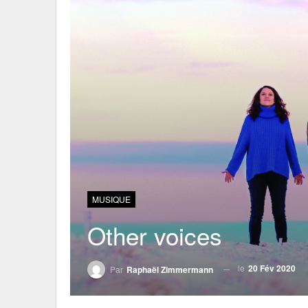
MUSIQUE
Other voices
le
20 Fév 2020
Par
Raphaël Zimmermann