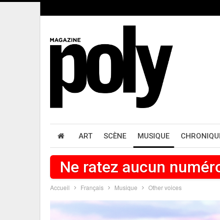
ART
SCÈNE
MUSIQUE
CHRONIQU
Ne ratez aucun numér
Accueil
Français
Musique
Other voices