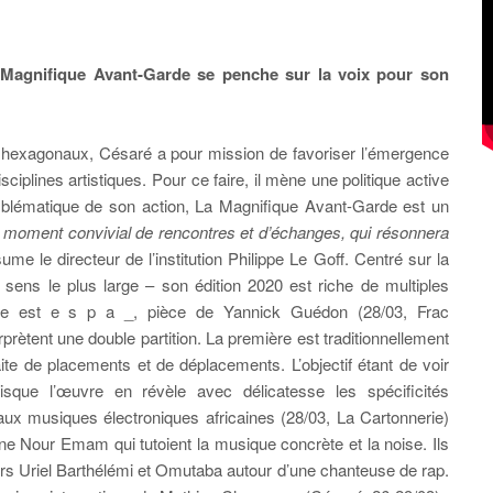
a Magnifique Avant-Garde se penche sur la voix pour son
 hexagonaux, Césaré a pour mission de favoriser l’émergence
sciplines artistiques. Pour ce faire, il mène une politique active
mblématique de son action, La Magnifique Avant-Garde est un
oment convivial de rencontres et d’échanges, qui résonnera
ume le directeur de l’institution Philippe Le Goff. Centré sur la
 sens le plus large – son édition 2020 est riche de multiples
uvre est e s p a _, pièce de Yannick Guédon (28/03, Frac
ètent une double partition. La première est traditionnellement
ite de placements et de déplacements. L’objectif étant de voir
sque l’œuvre en révèle avec délicatesse les spécificités
aux musiques électroniques africaines (28/03, La Cartonnerie)
e Nour Emam qui tutoient la musique concrète et la noise. Ils
mers Uriel Barthélémi et Omutaba autour d’une chanteuse de rap.