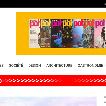
ES
SOCIÉTÉ
DESIGN
ARCHITECTURE
GASTRONOMIE
o
>
>
>
>
>
>
>
>
>
>
>
>
>
>
>
>
>
>
>
>
>
>
>
>
>
F