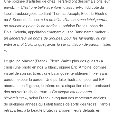
Une poignée d’artistes de chez Herzfeld ont désormais pris leur
envol… «
C’est une belle aventure
», assure-t-on du côté du
label strasbourgeois abritant Thomas Joseph, Electric Electric
ou A Second of June. «
La création d’un nouveau label permet
de doubler le potentiel de sorties
», précise Franck, boss de
Rival Colonia, appellation émanant du site Band name maker, «
un générateur de noms de groupes, pour les fainéants, où j’ai
entré le mot Colonia que j’avais lu sur un flacon de parfum italien
».
Le groupe Marxer (Franck, Pierre Walter plus des
guests
) a
choisi une photo en noir & blanc, signée Éric Antoine, comme
visuel de son six titres : une balançoire, terriblement fixe, sans
personne pour la bercer. Une parfaite illustration pour cet EP
abordant, en filigrane, le thème de la disparition et où frémissent
des souvenirs douloureux. «
Ce disque est une sorte
d’exorcisme
», selon Franck évoquant des morceaux anciens
de quelques années qu’il était temps de sortir des tiroirs. Parfois
retravaillés, à la beauté brute, ils arborent leurs défauts en