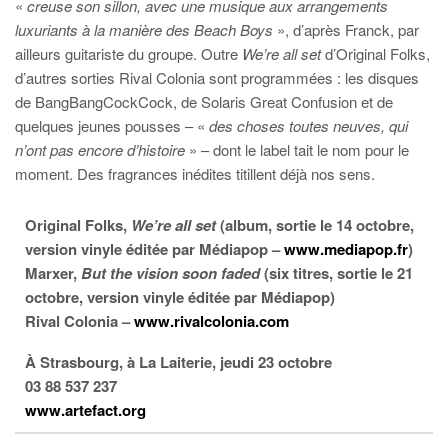
«
creuse son sillon, avec une musique aux arrangements
luxuriants à la manière des Beach Boys
», d’après Franck, par
ailleurs guitariste du groupe. Outre
We’re all set
d’Original Folks,
d’autres sorties Rival Colonia sont programmées : les disques
de BangBangCockCock, de Solaris Great Confusion et de
quelques jeunes pousses – «
des choses toutes neuves, qui
n’ont pas encore d’histoire
» – dont le label tait le nom pour le
moment. Des fragrances inédites titillent déjà nos sens.
Original Folks,
We’re all set
(album, sortie le 14 octobre,
version vinyle éditée par Médiapop –
www.mediapop.fr
)
Marxer,
But the vision soon faded
(six titres, sortie le 21
octobre, version vinyle éditée par Médiapop)
Rival Colonia –
www.rivalcolonia.com
À Strasbourg, à La Laiterie, jeudi 23 octobre
03 88 537 237
www.artefact.org