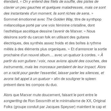
étendard. «
On y entend des filets de souffle, des pistes de
clavier un peu gauches et quelques maladresses, mais ce sont
des instantanés d’un moment, ils sont riches de sens.
»
Sommet émotionnel avec
The Golden Way,
titre de synthpop
mélancolique porté par une voix féminine cristalline, dont
l’esthétique ascétique dessine l’avenir de Marxer. « Nous
désirons sortir du carcan folk en utilisant des guitares
électriques, des synthés assez froids et des boîtes à rythme
mêlés à des éléments plus organiques. » Et d’annoncer la sortie
prochaine d’un nouvel album… avec un quatuor à cordes. «
À
partir du son guitare / voix, nous avions ajouté des couches, des
instruments, mais les morceaux perdaient de leur impact. Alors
on a raclé pour garder l’essentiel, laisser parler les silences, et
avons fait appel à un quatuor
» afin de souligner le spleen
présent dans les compos du duo.
Alors que Marxer mute doucement, faisant le pont entre le
songwriting
de Ron Sexsmith et le minimalisme de XX, Original
Folks (groupe conduit par Jacques Speyser) maintient le cap et