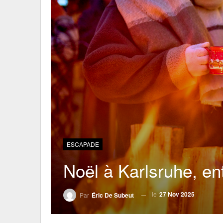
ESCAPADE
Noël à Karlsruhe, ent
le
27 Nov 2025
Par
Éric De Subeut