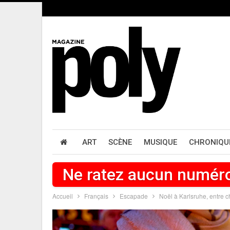
ART
SCÈNE
MUSIQUE
CHRONIQU
Ne ratez aucun numér
Accueil
Français
Escapade
Noël à Karlsruhe, entre ch