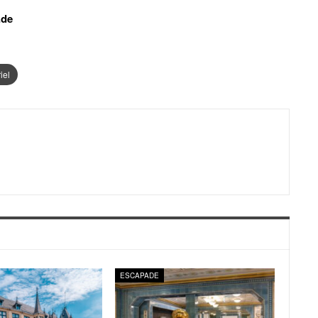
.de
iel
ESCAPADE