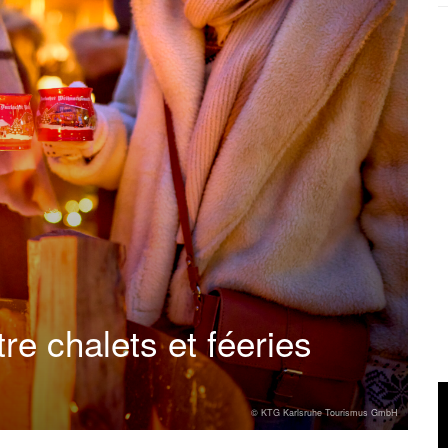
re chalets et féeries
© KTG Karlsruhe Tourismus GmbH