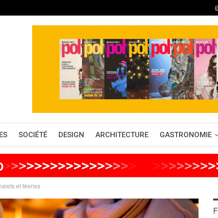
ES
SOCIÉTÉ
DESIGN
ARCHITECTURE
GASTRONOMIE
o
>
>
>
>
>
>
>
>
>
>
>
>
>
>
>
>
>
>
>
>
>
>
>
>
>
>
alets et féeries
F