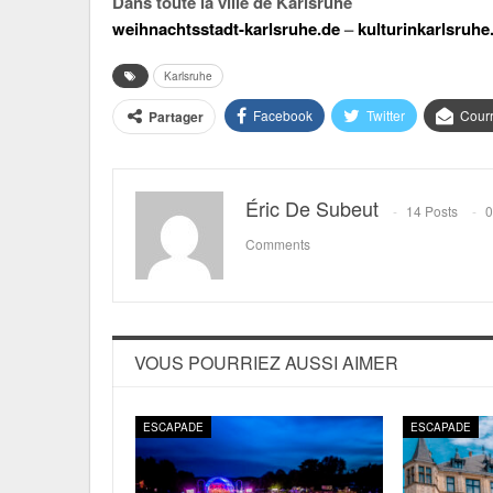
Dans toute la ville de Karlsruhe
weihnachtsstadt-karlsruhe.de
–
kulturinkarlsruhe
Karlsruhe
Facebook
Twitter
Courr
Partager
Éric De Subeut
14 Posts
0
Comments
VOUS POURRIEZ AUSSI AIMER
ESCAPADE
ESCAPADE