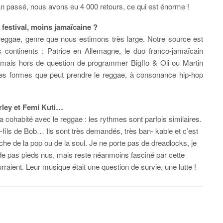
l’an passé, nous avons eu 4 000 retours, ce qui est énorme !
 festival, moins jamaïcaine ?
ggae, genre que nous estimons très large. Notre source est
es continents : Patrice en Allemagne, le duo franco-jamaïcain
mais hors de question de programmer Bigflo & Oli ou Martin
entes formes que peut prendre le reggae, à consonance hip-hop
arley et Femi Kuti…
 a cohabité avec le reggae : les rythmes sont parfois similaires.
its-fils de Bob… Ils sont très demandés, très ban- kable et c’est
che de la pop ou de la soul. Je ne porte pas de dreadlocks, je
e pas pieds nus, mais reste néanmoins fasciné par cette
raient. Leur musique était une question de survie, une lutte !