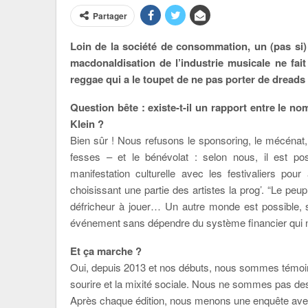
Partager
Loin de la société de consommation, un (pas si) p
macdonaldisation de l’industrie musicale ne fai
reggae qui a le toupet de ne pas porter de dreads 
Question bête : existe-t-il un rapport entre le no
Klein ?
Bien sûr ! Nous refusons le sponsoring, le mécénat
fesses – et le bénévolat : selon nous, il est po
manifestation culturelle avec les festivaliers pour
choisissant une partie des artistes la prog’. “Le peu
défricheur à jouer… Un autre monde est possible, sa
événement sans dépendre du système financier qui 
Et ça marche ?
Oui, depuis 2013 et nos débuts, nous sommes témoins
sourire et la mixité sociale. Nous ne sommes pas des r
Après chaque édition, nous menons une enquête avec 