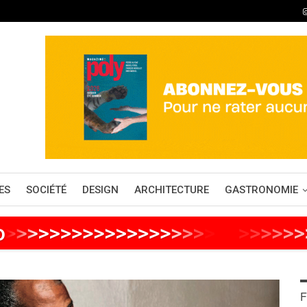
ES
SOCIÉTÉ
DESIGN
ARCHITECTURE
GASTRONOMIE
o
>
>
>
>
>
>
>
>
>
>
>
>
>
>
>
>
>
>
>
>
>
>
>
>
>
>
F