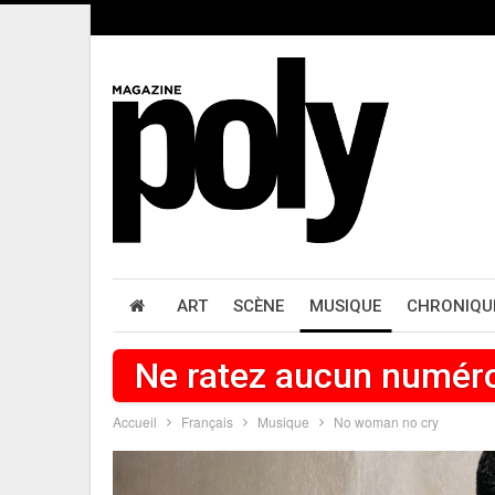
ART
SCÈNE
MUSIQUE
CHRONIQU
Ne ratez aucun numér
Accueil
Français
Musique
No woman no cry