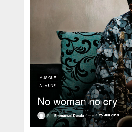
MUSIQUE
À LA UNE
No woman no cry
le
25 Juil 2019
Par
Emmanuel Dosda