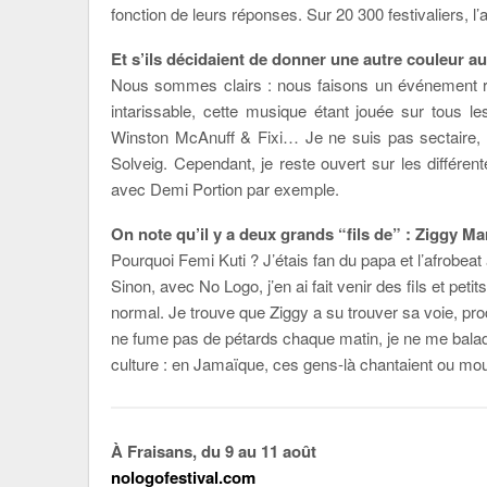
fonction de leurs réponses. Sur 20 300 festivaliers, 
Et s’ils décidaient de donner une autre couleur au
Nous sommes clairs : nous faisons un événement re
intarissable, cette musique étant jouée sur tous l
Winston McAnuff & Fixi… Je ne suis pas sectaire, 
Solveig. Cependant, je reste ouvert sur les différ
avec Demi Portion par exemple.
On note qu’il y a deux grands “fils de” : Ziggy M
Pourquoi Femi Kuti ? J’étais fan du papa et l’afrobeat
Sinon, avec No Logo, j’en ai fait venir des fils et pet
normal. Je trouve que Ziggy a su trouver sa voie, pro
ne fume pas de pétards chaque matin, je ne me balad
culture : en Jamaïque, ces gens-là chantaient ou mour
À Fraisans, du 9 au 11 août
nologofestival.com