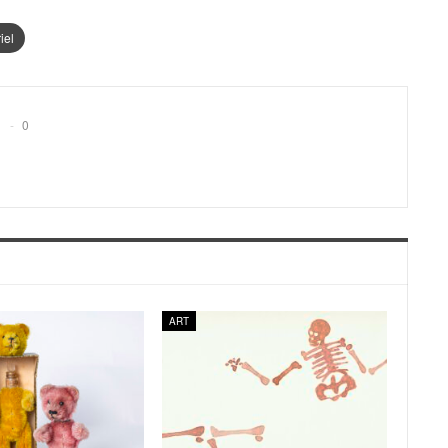
iel
0
ART