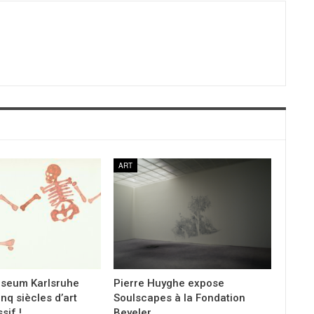
ART
seum Karlsruhe
Pierre Huyghe expose
inq siècles d’art
Soulscapes à la Fondation
sif !
Beyeler