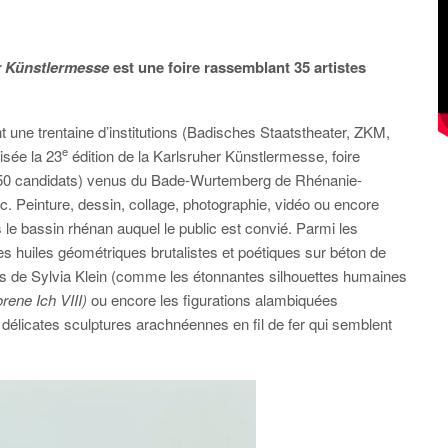
r Künstlermesse
est une foire rassemblant 35 artistes
nt une trentaine d’institutions (Badisches Staatstheater, ZKM,
e
isée la 23
édition de la Karlsruher Künstlermesse, foire
 150 candidats) venus du Bade-Wurtemberg de Rhénanie-
lic. Peinture, dessin, collage, photographie, vidéo ou encore
ns le bassin rhénan auquel le public est convié. Parmi les
 les huiles géométriques brutalistes et poétiques sur béton de
tes de Sylvia Klein (comme les étonnantes silhouettes humaines
rene Ich VIII)
ou encore les figurations alambiquées
 délicates sculptures arachnéennes en fil de fer qui semblent