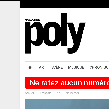
ART
SCÈNE
MUSIQUE
CHRONIQU
Ne ratez aucun numér
Accueil
Français
Art
No border