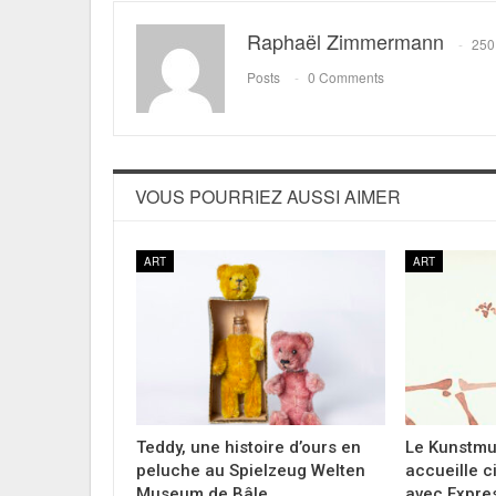
Raphaël Zimmermann
250
Posts
0 Comments
VOUS POURRIEZ AUSSI AIMER
ART
ART
Teddy, une histoire d’ours en
Le Kunstmu
peluche au Spielzeug Welten
accueille c
Museum de Bâle
avec Expres