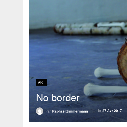
ART
No border
le
27 Avr 2017
Par
Raphaël Zimmermann