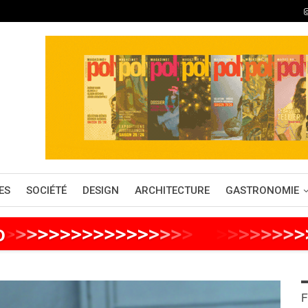
ES
SOCIÉTÉ
DESIGN
ARCHITECTURE
GASTRONOMIE
o
>
>
>
>
>
>
>
>
>
>
>
>
>
>
>
>
>
>
>
>
>
>
>
>
>
>
F