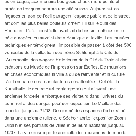
colombages, aux manoirs bourgeois et aux murs peints et
ornés de fresques comme une cité suisse. Aujourd’hui les
façades en trompe-l’oeil partagent l’espace public avec le street
art dont les plus belles couleurs ornent l’Ill sur le quai des
Pêcheurs. L’ère industrielle avait fait du bassin mulhousien le
pôle européen du savoir-faire mécanique et textile. Les musées
techniques en témoignent : impossible de passer à côté des 500
véhicules de la collection des frères Schlumpf à la Cité de
l’Automobile, des wagons historiques de la Cité du Train et des
créations du Musée de l’Impression sur Étoffes. De mutations
en crises économiques la ville a dû se réinventer et la culture
s’est emparée des manufactures désaffectées. Cet été, la
Kunsthalle, le centre d’art contemporain qui a investi une
ancienne fonderie, embarque ses visiteurs dans l’univers du
sommeil et des songes pour son exposition Le Meilleur des
mondes jusqu’au 21/08. Dernier né des espaces d’art et situé
dans une ancienne tuilerie, le Séchoir abrite l’exposition Zoom
Urbain et ses portraits de villes et de leurs habitants jusqu’au
10/07. La ville cosmopolite accueille des musiciens du monde