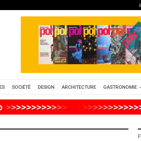
ES
SOCIÉTÉ
DESIGN
ARCHITECTURE
GASTRONOMIE
o
>
>
>
>
>
>
>
>
>
>
>
>
>
>
>
>
>
>
>
>
>
>
>
>
>
F