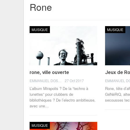
Rone
MUSIQUE
MUSIQUE
rone, ville ouverte
Jeux de R
EMMANUEL DOSDA
27 Oct 2017
L’album Mirapolis ? De la “techno à
Rone, tête d’af
lunettes” pour clubbers de
GéNéRiQ, alter
bibliothèques ? De l’electro ambitieuse,
secousses te
avec une…
MUSIQUE