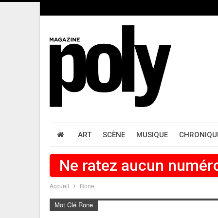
ART
SCÈNE
MUSIQUE
CHRONIQU
Ne ratez aucun numér
Accueil
Rone
Mot Clé Rone