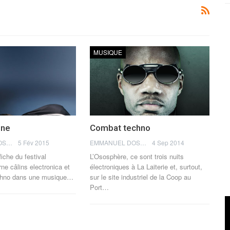
MUSIQUE
one
Combat techno
EMMANUEL DOSDA
5 Fév 2015
EMMANUEL DOSDA
4 Sep 2014
fiche du festival
L’Ososphère, ce sont trois nuits
ne câlins electronica et
électroniques à La Laiterie et, surtout,
chno dans une musique…
sur le site industriel de la Coop au
Port…