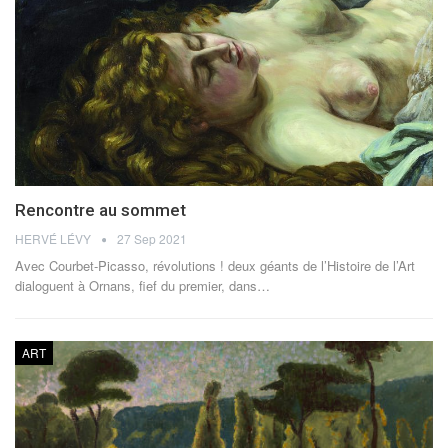
Rencontre au sommet
HERVÉ LÉVY
27 Sep 2021
Avec Courbet-Picasso, révolutions ! deux géants de l’Histoire de l’Art
dialoguent à Ornans, fief du premier, dans…
ART