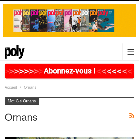
>
>
>
>
>
>
>
>
>
>
>
>
>
>
>
>
>
<
<
<
<
<
<
<
<
Abonnez-vous !
Accueil
Ornans
Mot Clé Ornans
Ornans