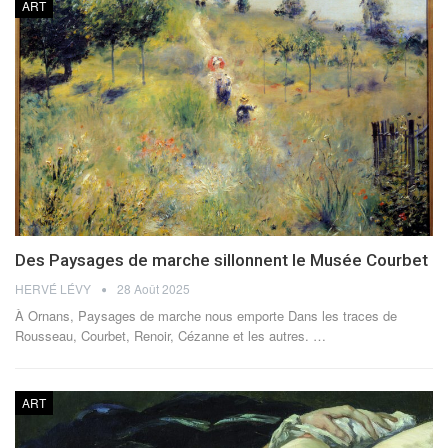
ART
Des Paysages de marche sillonnent le Musée Courbet
HERVÉ LÉVY
28 Août 2025
À Ornans, Paysages de marche nous emporte Dans les traces de
Rousseau, Courbet, Renoir, Cézanne et les autres.
…
ART