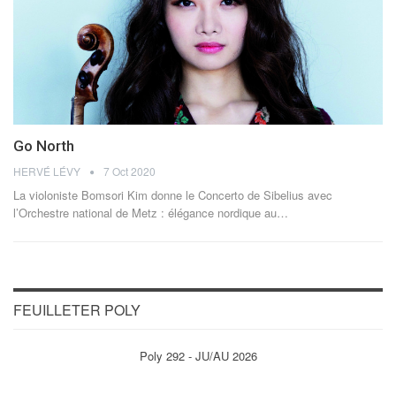
Go North
HERVÉ LÉVY
7 Oct 2020
La violoniste Bomsori Kim donne le Concerto de Sibelius avec
l’Orchestre national de Metz : élégance nordique au…
FEUILLETER POLY
Poly 292 - JU/AU 2026