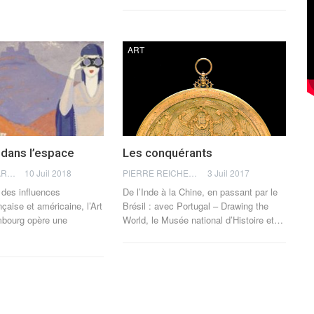
ART
dans l’espace
Les conquérants
ANISSA BEKKAR
10 Juil 2018
PIERRE REICHERT
3 Juil 2017
 des influences
De l’Inde à la Chine, en passant par le
çaise et américaine, l’Art
Brésil : avec Portugal – Drawing the
bourg opère une
World, le Musée national d’Histoire et…