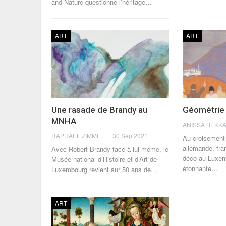
and Nature questionne l’héritage
…
ART
ART
Une rasade de Brandy au
Géométrie 
MNHA
RAPHAËL ZIMMERMANN
30 Sep 2021
Au croisement
allemande, fran
Avec Robert Brandy face à lui-même, le
déco au Luxem
Musée national d’Histoire et d’Art de
étonnante…
Luxembourg revient sur 50 ans de…
ART