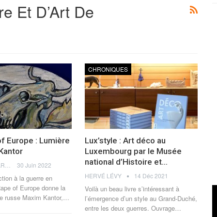
re Et D’Art De
CHRONIQUES
f Europe : Lumière
Lux’style : Art déco au
Kantor
Luxembourg par le Musée
national d’Histoire et…
ANISSA BEKKAR
30 Juin 2022
HERVÉ LÉVY
14 Déc 2021
tion à la guerre en
Rape of Europe donne la
Voilà un beau livre s’intéressant à
ste russe Maxim Kantor,
…
l’émergence d’un style au Grand-Duché,
entre les deux guerres. Ouvrage
…