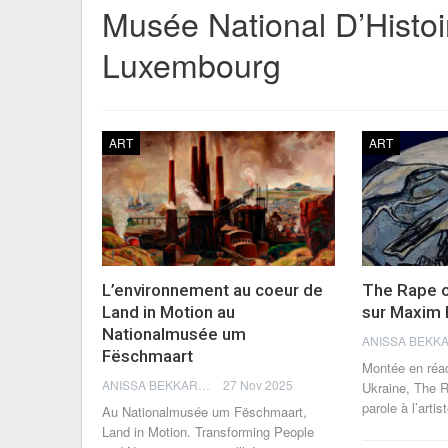
Musée National D’Histoi
Luxembourg
ART
ART
L’environnement au coeur de
The Rape o
Land in Motion au
sur Maxim 
Nationalmusée um
Fëschmaart
Montée en réac
ANISSA BEKKAR
27 Nov 2025
Ukraine, The 
parole à l’arti
Au Nationalmusée um Fëschmaart,
Land in Motion. Transforming People