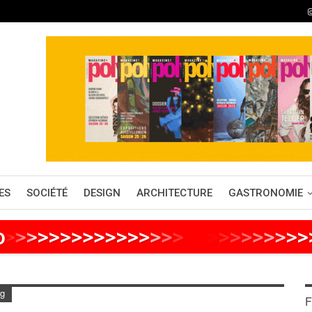
ES
SOCIÉTÉ
DESIGN
ARCHITECTURE
GASTRONOMIE
o
>
>
>
>
>
>
>
>
>
>
>
>
>
>
>
>
>
>
>
>
>
>
>
>
rg
F