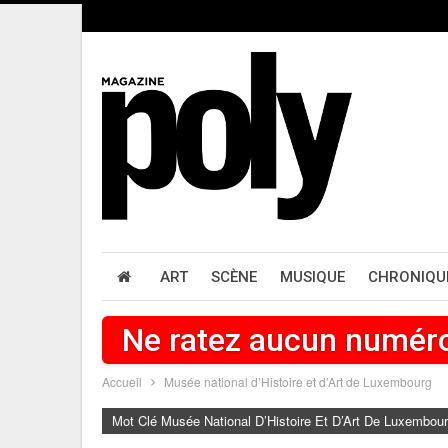
ART
SCÈNE
MUSIQUE
CHRONIQU
Ne ratez aucun numér
Accueil
Musée national d’Histoire et d’Art de Luxembourg
Mot Clé Musée National D’Histoire Et D’Art De Luxembou